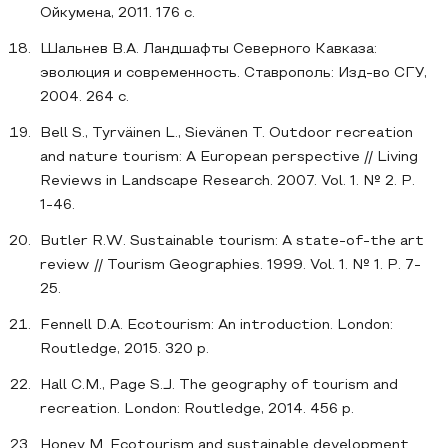
Ойкумена, 2011. 176 с.
Шальнев В.А. Ландшафты Северного Кавказа:
эволюция и современность. Ставрополь: Изд-во СГУ,
2004. 264 с.
Bell S., Tyrväinen L., Sievänen T. Outdoor recreation
and nature tourism: A European perspective // Living
Reviews in Landscape Research. 2007. Vol. 1. № 2. P.
1-46.
Butler R.W. Sustainable tourism: A state-of-the art
review // Tourism Geographies. 1999. Vol. 1. № 1. P. 7-
25.
Fennell D.A. Ecotourism: An introduction. London:
Routledge, 2015. 320 p.
Hall C.M., Page S.J. The geography of tourism and
recreation. London: Routledge, 2014. 456 p.
Honey M. Ecotourism and sustainable development.