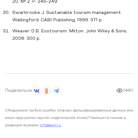
20. № 2. P. 245-249.
Swarbrooke J. Sustainable tourism management.
Wallingford: CABI Publishing, 1999. 371 p.
Weaver D.B. Ecotourism. Milton: John Wiley & Sons,
2008. 300 p.
Поделиться
1481
Обнаружили грубую ошибку (плагиат, фальсифицированные данные или
иные нарушения научно-издательской этики)? Напишите письмо в
редакцию журнала:
info@apni.ru