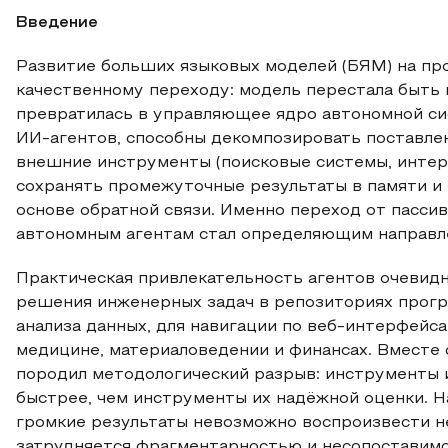
Введение
Развитие больших языковых моделей (БЯМ) на пр
качественному переходу: модель перестала быть 
превратилась в управляющее ядро автономной си
ИИ-агентов, способны декомпозировать поставлен
внешние инструменты (поисковые системы, интер
сохранять промежуточные результаты в памяти и
основе обратной связи. Именно переход от пасси
автономным агентам стал определяющим направле
Практическая привлекательность агентов очевид
решения инженерных задач в репозиториях прогр
анализа данных, для навигации по веб-интерфейс
медицине, материаловедении и финансах. Вместе 
породил методологический разрыв: инструменты 
быстрее, чем инструменты их надёжной оценки. На
громкие результаты невозможно воспроизвести н
затрудняется фрагментарностью и несопоставим