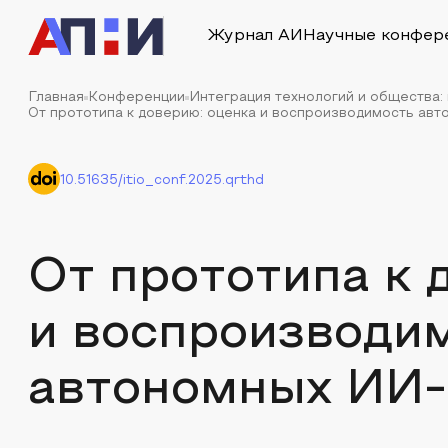
Журнал АИ
Научные конфер
Главная
Конференции
Интеграция технологий и общества:
От прототипа к доверию: оценка и воспроизводимость ав
10.51635/itio_conf.2025.qrthd
От прототипа к 
и воспроизводи
автономных ИИ-