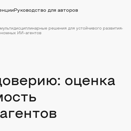
енции
Руководство для авторов
 мультидисциплинарные решения для устойчивого развития
тономных ИИ-агентов
доверию: оценка
мость
агентов