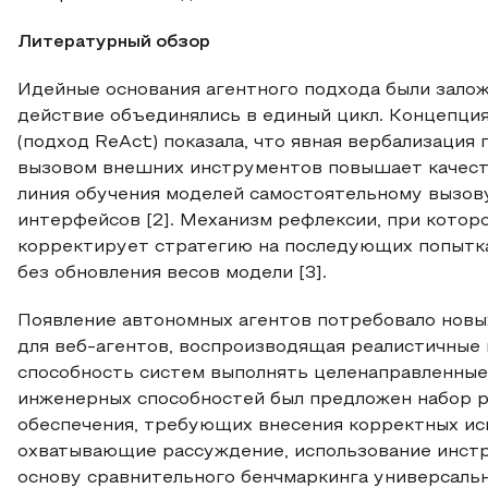
Литературный обзор
Идейные основания агентного подхода были залож
действие объединялись в единый цикл. Концепци
(подход ReAct) показала, что явная вербализация
вызовом внешних инструментов повышает качеств
линия обучения моделей самостоятельному вызо
интерфейсов [2]. Механизм рефлексии, при котор
корректирует стратегию на последующих попытка
без обновления весов модели [3].
Появление автономных агентов потребовало новых
для веб-агентов, воспроизводящая реалистичные 
способность систем выполнять целенаправленные 
инженерных способностей был предложен набор р
обеспечения, требующих внесения корректных исп
охватывающие рассуждение, использование инстр
основу сравнительного бенчмаркинга универсальны