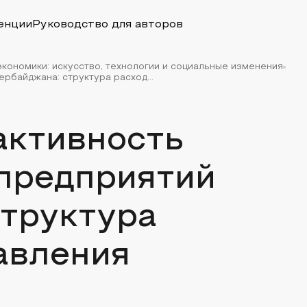
енции
Руководство для авторов
экономики: искусство, технологии и социальные изменения
байджана: структура расход...
активность
предприятий
структура
авления