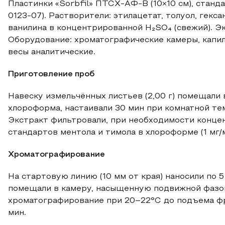
Пластинки «Sorbfil» ПТСХ-АФ-В (10×10 см), станд
0123-07). Растворители: этилацетат, толуол, гексан
ванилина в концентрированной H₂SO₄ (свежий). Э
Оборудование: хроматографические камеры, капи
весы аналитические.
Приготовление проб
Навеску измельчённых листьев (2,00 г) помещали в
хлороформа, настаивали 30 мин при комнатной те
Экстракт фильтровали, при необходимости концен
стандартов ментола и тимола в хлороформе (1 мг/м
Хроматографирование
На стартовую линию (10 мм от края) наносили по 
помещали в камеру, насыщенную подвижной фазой
хроматографирование при 20–22°C до подъема фро
мин.