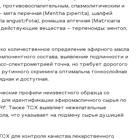
, противовоспалительным, спазмолитическим и
 мята перечная (Mentha piperita), шалфей
ula angustifolia), ромашка аптечная (Matricaria
ые действующие вещества – терпеноиды: ментол,
ько количественное определение эфирного масла
омпонентного состава, выявление подлинности и
асс-спектрометрией точна, но требует дорогого
 рутинного скрининга оптимальна тонкослойная
ядная и доступная.
ческие профили неизвестного образца со
 для идентификации эфиромасличного сырья по
Rf. Также ТСХ выявляет нежелательные
ола, что указывает на подмену сырья душицей
ТСХ для контроля качества лекарственного