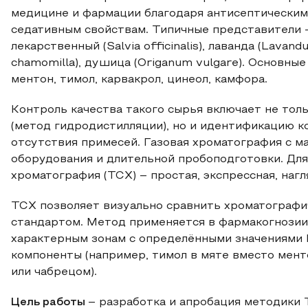
медицине и фармации благодаря антисептическим
седативным свойствам. Типичные представители –
лекарственный (Salvia officinalis), лаванда (Lavand
chamomilla), душица (Origanum vulgare). Основн
ментон, тимол, карвакрол, цинеол, камфора.
Контроль качества такого сырья включает не тол
(метод гидродистилляции), но и идентификацию к
отсутствия примесей. Газовая хроматография с м
оборудования и длительной пробоподготовки. Для
хроматография (ТСХ) – простая, экспрессная, нагл
ТСХ позволяет визуально сравнить хроматографи
стандартом. Метод применяется в фармакогнозии
характерным зонам с определёнными значениями 
компоненты (например, тимол в мяте вместо мент
или чабрецом).
Цель работы
– разработка и апробация методики 