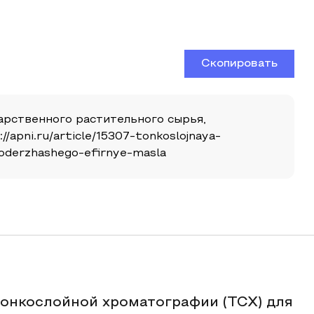
Скопировать
арственного растительного сырья,
/apni.ru/article/15307-tonkoslojnaya-
soderzhashego-efirnye-masla
онкослойной хроматографии (ТСХ) для