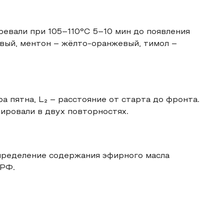
ревали при 105–110°C 5–10 мин до появления
вый, ментон – жёлто-оранжевый, тимол –
тра пятна, L₂ – расстояние от старта до фронта.
ировали в двух повторностях.
определение содержания эфирного масла
 РФ.