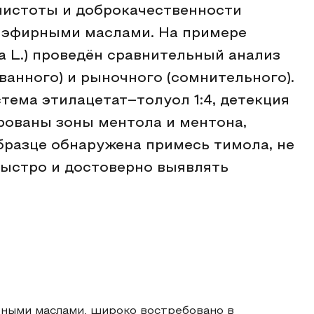
чистоты и доброкачественности
с эфирными маслами. На примере
a L.) проведён сравнительный анализ
ванного) и рыночного (сомнительного).
тема этилацетат–толуол 1:4, детекция
рованы зоны ментола и ментона,
бразце обнаружена примесь тимола, не
быстро и достоверно выявлять
рными маслами, широко востребовано в