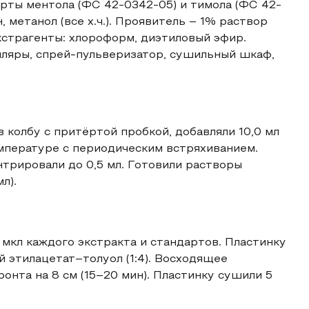
арты ментола (ФС 42-0342-05) и тимола (ФС 42-
, метанол (все х.ч.). Проявитель – 1% раствор
кстрагенты: хлороформ, диэтиловый эфир.
лляры, спрей-пульверизатор, сушильный шкаф,
 колбу с притёртой пробкой, добавляли 10,0 мл
мпературе с периодическим встряхиванием.
трировали до 0,5 мл. Готовили растворы
л).
5 мкл каждого экстракта и стандартов. Пластинку
 этилацетат–толуол (1:4). Восходящее
нта на 8 см (15–20 мин). Пластинку сушили 5