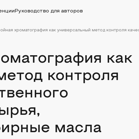
енции
Руководство для авторов
ойная хроматография как универсальный метод контроля качест
роматография как
метод контроля
твенного
ырья,
ирные масла