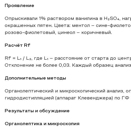
Проявление
Опрыскивали 1% раствором ванилина в H₂SO₄, наг
окрашенных пятен. Цвета: ментол – сине-фиолето
розово-фиолетовый, цинеол – коричневый.
Расчёт Rf
Rf = L₁ / L₂, где L₁ – расстояние от старта до цен
Отклонение не более 0,03. Каждый образец анализ
Дополнительные методы
Органолептический и микроскопический анализ, 
гидродистилляцией (аппарат Клевенджера) по ГФ
Результаты и обсуждение
Органолептика и микроскопия