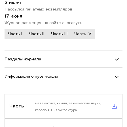
3 июня
Рассылка печатных экземпляров
17 июня
Журнал размещен на сайте elibrary.ru
Часть I
Часть II
Часть III
Часть IV
Разделы журнала
Информация о публикации
математика, химия, технические науки,
Часть I
геология, IT, архитектура