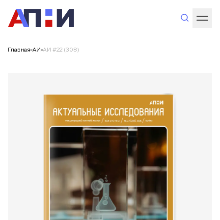
Главная
АИ
АИ #22 (308)