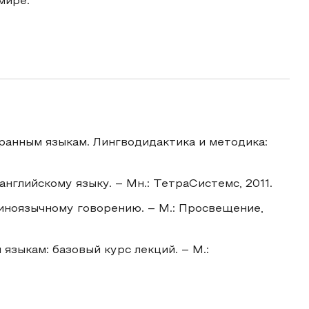
мире.
транным языкам. Лингводидактика и методика:
глийскому языку. – Мн.: ТетраСистемс, 2011.
иноязычному говорению. – М.: Просвещение,
языкам: базовый курс лекций. – М.: