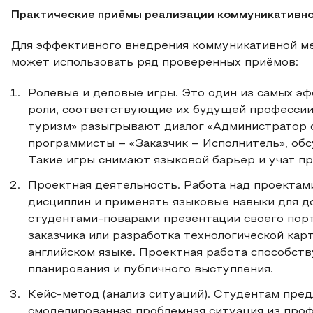
Практические приёмы реализации коммуникативно
Для эффективного внедрения коммуникативной м
может использовать ряд проверенных приёмов:
Ролевые и деловые игры. Это один из самых э
роли, соответствующие их будущей профессии
туризм» разыгрывают диалог «Администратор о
программисты – «Заказчик – Исполнитель», обс
Такие игры снимают языковой барьер и учат пр
Проектная деятельность. Работа над проектам
дисциплин и применять языковые навыки для д
студентами-поварами презентации своего пор
заказчика или разработка технологической кар
английском языке. Проектная работа способст
планирования и публичного выступления.
Кейс-метод (анализ ситуаций). Студентам пред
смоделированная проблемная ситуация из про