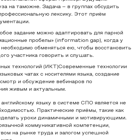
уза на таможне. Задача – в группах обсудить
 профессиональную лексику. Этот приём
гументации.
любое задание можно адаптировать для парной
ационные пробелы» (information gap), когда у
м необходимо обменяться ею, чтобы восстановить
ого участника говорить и слушать.
ных технологий (ИКТ)Современные технологии
ыковых чатах с носителями языка, создание
осмотр и обсуждение вебинаров по
ния живым и актуальным.
английскому языку в системе СПО является не
бходимостью. Практические приёмы, такие как
т сделать уроки динамичными и мотивирующими.
оязычной коммуникативной компетенции,
вом на рынке труда и залогом успешной