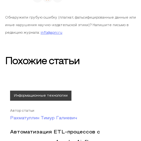
Обнаружили грубую ошибку (плагиат, фальсифицированные данные или
иные нарушения научно-издательской этики)? Напишите письмо в
редакцию журнала:
info@apni.ru
Похожие статьи
Информационные технологии
Автор статьи
Рахматуллин Тимур Галиевич
Автоматизация ETL-процессов с