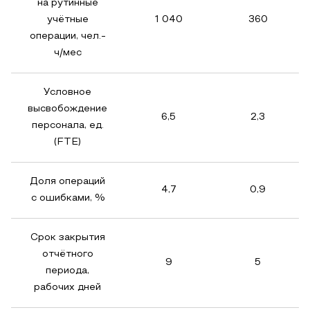
на рутинные
учётные
1 040
360
операции, чел.-
ч/мес
Условное
высвобождение
6,5
2,3
персонала, ед.
(FTE)
Доля операций
4,7
0,9
с ошибками, %
Срок закрытия
отчётного
9
5
периода,
рабочих дней