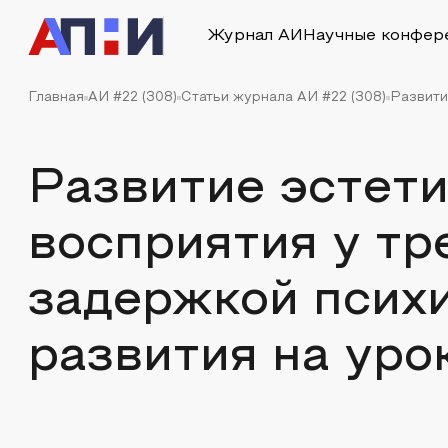
Журнал АИ
Научные конфер
Главная
АИ #22 (308)
Статьи журнала АИ #22 (308)
Развити
Развитие эстети
восприятия у тр
задержкой псих
развития на уро