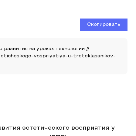
Скопировать
 развития на уроках технологии //
steticheskogo-vospriyatiya-u-treteklassnikov-
звития эстетического восприятия у