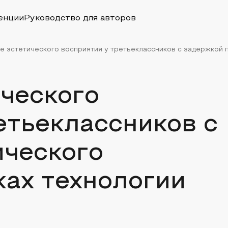
енции
Руководство для авторов
е эстетического восприятия у третьеклассников с задержкой пс
ческого
етьеклассников с
ического
ках технологии