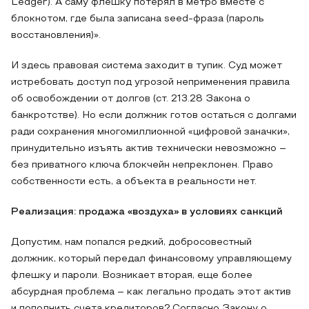
Ledger). А саму флешку потерял в метро вместе с
блокнотом, где была записана seed-фраза (пароль
восстановления)».
И здесь правовая система заходит в тупик. Суд может
истребовать доступ под угрозой неприменения правила
об освобождении от долгов (ст. 213.28 Закона о
банкротстве). Но если должник готов остаться с долгами
ради сохранения многомиллионной «цифровой заначки»,
принудительно изъять актив технически невозможно –
без приватного ключа блокчейн непреклонен. Право
собственности есть, а объекта в реальности нет.
Реализация: продажа «воздуха» в условиях санкций
Допустим, нам попался редкий, добросовестный
должник, который передал финансовому управляющему
флешку и пароли. Возникает вторая, еще более
абсурдная проблема – как легально продать этот актив
и пополнить счета кредиторов? Согласно Закону о