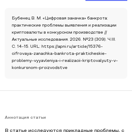
Бубенец В. М. «Цифровая заначка» банкрота:
практические проблемы выявления и реализации
криптовалюты в конкурсном производстве //
Актуальные исследования. 2026. №23 (309). Ч.III.
С. 14-15. URL: https://apni.ru/article/15376-
cifrovaya-zanachka-bankrota-prakticheskie-
problemy-vyyavleniya-i-realizacii-kriptovalyuty-v-
konkursnom-proizvodstve
Аннотация статьи
В статье исследуются прикладные проблемы, с