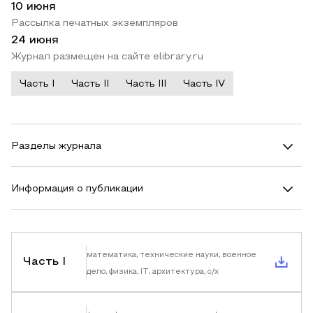
10 июня
Рассылка печатных экземпляров
24 июня
Журнал размещен на сайте elibrary.ru
Часть I
Часть II
Часть III
Часть IV
Разделы журнала
Информация о публикации
математика, технические науки, военное
Часть I
дело, физика, IT, архитектура, с/х