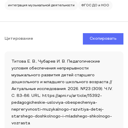
интеграция музыкальной деятельности
ФГОС ДО и НОО
Цитирование
Скопировать
Титова Е. В., Чубарев И. В. Педагогические
условия обеспечения непрерывности
музыкального развития детей старшего
дошкольного и младшего школьного возраста //
Актуальные исследования. 2026. №23 (309). Ч.IV.
С. 83-86. URL: https://apni.ru/article/15392-
pedagogicheskie-usloviya-obespecheniya-
nepreryvnosti-muzykalnogo-razvitiya-detej-
starshego-doshkolnogo-i-mladshego-shkolnogo-
vozrasta