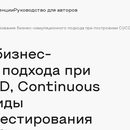
енции
Руководство для авторов
ование бизнес-симуляционного подхода при построении CI/CD,
бизнес-
 подхода при
D, Continuous
иды
тестирования