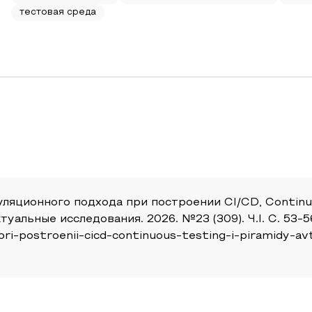
тестовая среда
ляционного подхода при построении CI/CD, Continu
альные исследования. 2026. №23 (309). Ч.I. С. 53-56.
pri-postroenii-cicd-continuous-testing-i-piramidy-a