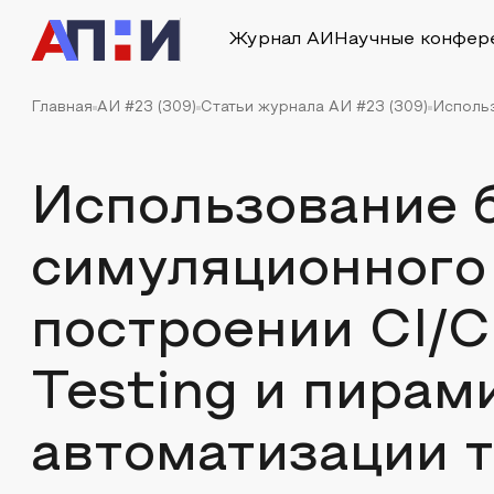
Журнал АИ
Научные конфер
Главная
АИ #23 (309)
Статьи журнала АИ #23 (309)
Использ
Использование 
симуляционного
построении CI/C
Testing и пирам
автоматизации 