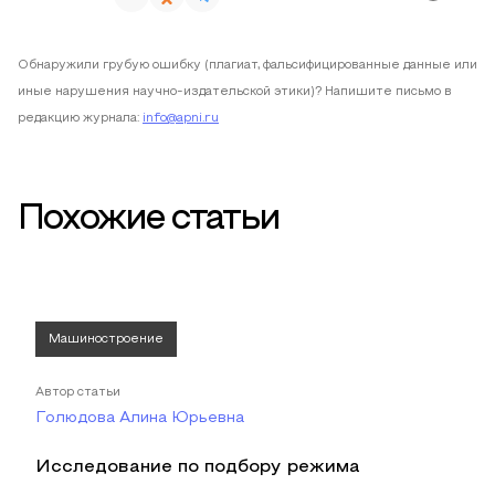
Обнаружили грубую ошибку (плагиат, фальсифицированные данные или
иные нарушения научно-издательской этики)? Напишите письмо в
редакцию журнала:
info@apni.ru
Похожие статьи
Машиностроение
Автор статьи
Голюдова Алина Юрьевна
Исследование по подбору режима