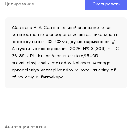
Цитирование
Скопировать
Абадиева Р. А. Сравнительный анализ методов
количественного определения антрагликозидов в
коре крушины (ТФ РФ vs другие фармакопеи) //
Актуальные исследования. 2026. №23 (309). Ч.II. С.
36-39. URL: https://apni.ru/article/15405-
sravnitelnyj-analiz-metodov-kolichestvennogo-
opredeleniya-antraglikozidov-v-kore-krushiny-tf-
rf-vs-drugie-farmakopei
Аннотация статьи