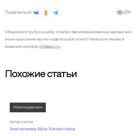
Поделиться
291
Обнаружили грубую ошибку (плагиат, фальсифицированные данные или
иные нарушения научно-издательской этики)? Напишите письмо в
редакцию журнала:
info@apni.ru
Похожие статьи
Юриспруденция
Автор статьи
Уметалиева Айза Хисметовна