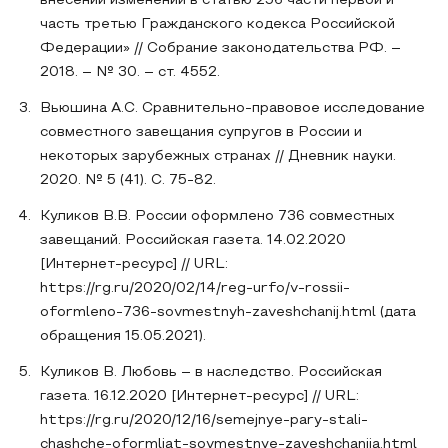
внесении изменений в статью 256 части первой и
часть третью Гражданского кодекса Российской
Федерации» // Собрание законодательства РФ. –
2018. – № 30. – ст. 4552.
Вьюшина А.С. Сравнительно-правовое исследование
совместного завещания супругов в России и
некоторых зарубежных странах // Дневник науки.
2020. № 5 (41). С. 75-82.
Куликов В.В. России оформлено 736 совместных
завещаний. Российская газета. 14.02.2020
[Интернет-ресурс] // URL:
https://rg.ru/2020/02/14/reg-urfo/v-rossii-
oformleno-736-sovmestnyh-zaveshchanij.html (дата
обращения 15.05.2021).
Куликов В. Любовь – в наследство. Российская
газета. 16.12.2020 [Интернет-ресурс] // URL:
https://rg.ru/2020/12/16/semejnye-pary-stali-
chashche-oformliat-sovmestnye-zaveshchaniia.html