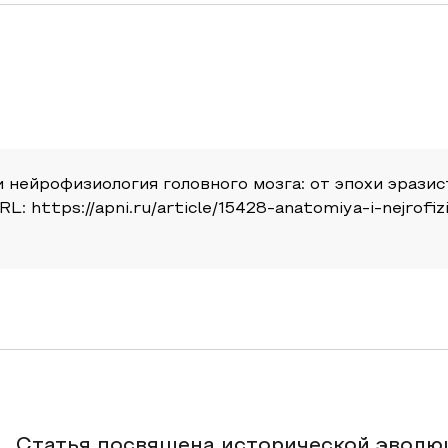
 и нейрофизиология головного мозга: от эпохи эрази
 URL: https://apni.ru/article/15428-anatomiya-i-nejrof
Статья посвящена исторической эволю