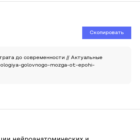
Скопировать
страта до современности // Актуальные
iziologiya-golovnogo-mozga-ot-epohi-
ции нейроанатомических и