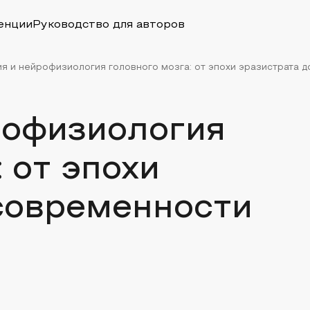
енции
Руководство для авторов
я и нейрофизиология головного мозга: от эпохи эразистрата до
рофизиология
 от эпохи
 современности