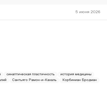
5 июня 2026
я
синаптическая пластичность
история медицины
алий
Сантьяго Рамон-и-Кахаль
Корбиниан Бродман