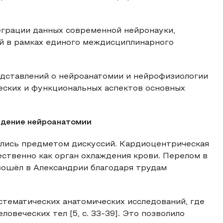
еграции данных современной нейронауки,
й в рамках единого междисциплинарного
едставлений о нейроанатомии и нейрофизиологии
ческих и функциональных аспектов основных
ждение нейроанатомии
авались предметом дискуссий. Кардиоцентрическая
ственно как орган охлаждения крови. Перелом в
зошёл в Александрии благодаря трудам
тематических анатомических исследований, где
овеческих тел [5, с. 33-39]. Это позволило