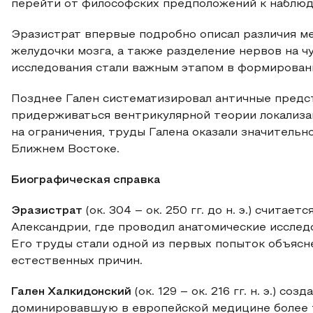
перейти от философских предположений к наблюд
Эразистрат впервые подробно описал различия м
желудочки мозга, а также разделение нервов на чу
исследования стали важным этапом в формирован
Позднее Гален систематизировал античные предс
придерживаться вентрикулярной теории локализаци
на ограничения, труды Галена оказали значительн
Ближнем Востоке.
Биографическая справка
Эразистрат
(ок. 304 – ок. 250 гг. до н. э.) счита
Александрии, где проводил анатомические исслед
Его труды стали одной из первых попыток объясн
естественных причин.
Гален Халкидонский
(ок. 129 – ок. 216 гг. н. э.) 
доминировавшую в европейской медицине более тыс