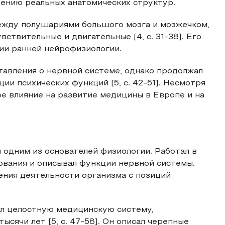
ению реальных анатомических структур.
ежду полушариями большого мозга и мозжечком,
вствительные и двигательные [4, с. 31-38]. Его
ии ранней нейрофизиологии.
тавления о нервной системе, однако продолжал
и психических функций [5, с. 42-51]. Несмотря
ое влияние на развитие медицины в Европе и на
ется одним из основателей физиологии. Работал в
ования и описывал функции нервной системы.
ения деятельности организма с позиций
создал целостную медицинскую систему,
ячи лет [5, с. 47-58]. Он описал черепные