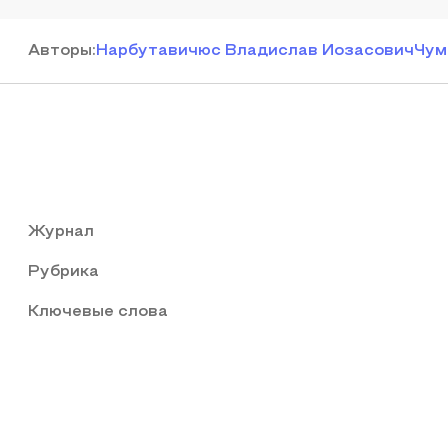
Автор
ы
:
Нарбутавичюс Владислав Иозасович
Чум
Журнал
Рубрика
Ключевые слова