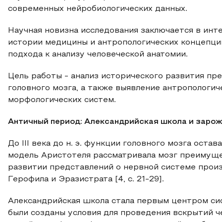
современных нейробиологических данных.
Научная новизна исследования заключается в инт
истории медицины и антропологических концепци
подхода к анализу человеческой анатомии.
Цель работы - анализ исторического развития пр
головного мозга, а также выявление антропологи
морфологических систем.
Античный период: Александрийская школа и заро
До III века до н. э. функции головного мозга ост
модель Аристотеля рассматривала мозг преимуще
развитии представлений о нервной системе прои
Герофила и Эразистрата [4, с. 21-29].
Александрийская школа стала первым центром сис
были созданы условия для проведения вскрытий чел