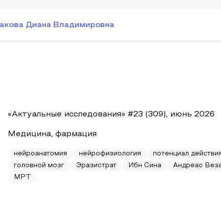
акова Диана Владимировна
«Актуальные исследования» #23 (309), июнь 2026
Медицина, фармация
нейроанатомия
нейрофизиология
потенциал действи
головной мозг
Эразистрат
Ибн Сина
Андреас Вез
МРТ