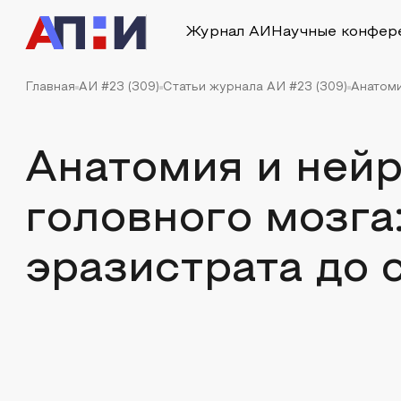
Журнал АИ
Научные конфер
Главная
АИ #23 (309)
Статьи журнала АИ #23 (309)
Анатоми
Анатомия и ней
головного мозга:
эразистрата до