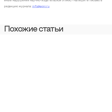
иные нарушения научно-издательской этики)? Напишите письмо в
редакцию журнала:
info@apni.ru
Похожие статьи