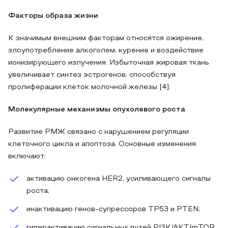
Факторы образа жизни
К значимым внешним факторам относятся ожирение,
злоупотребление алкоголем, курение и воздействие
ионизирующего излучения. Избыточная жировая ткань
увеличивает синтез эстрогенов, способствуя
пролиферации клеток молочной железы [4].
Молекулярные механизмы опухолевого роста
Развитие РМЖ связано с нарушением регуляции
клеточного цикла и апоптоза. Основные изменения
включают:
активацию онкогена HER2, усиливающего сигналы
роста;
инактивацию генов-супрессоров TP53 и PTEN;
гиперактивацию сигнальных путей PI3K/AKT/mTOR