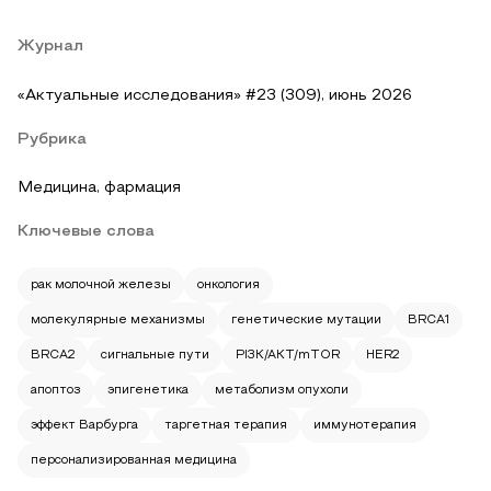
Журнал
«Актуальные исследования» #23 (309), июнь 2026
Рубрика
Медицина, фармация
Ключевые слова
рак молочной железы
онкология
молекулярные механизмы
генетические мутации
BRCA1
BRCA2
сигнальные пути
PI3K/AKT/mTOR
HER2
апоптоз
эпигенетика
метаболизм опухоли
эффект Варбурга
таргетная терапия
иммунотерапия
персонализированная медицина