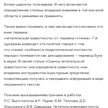
более широкое толкование. В него включается
определенная степень владения знаниями в той или иной
области и умениями их применять.
Также важно понимать, в чем заключается ключевое отл
ичие термина
«читательская грамотность» от термина «чтение». Г.А.
Цукерман разводит эти понятия, говоря о том,
что чтение, особенно в педагогическом контексте,
нередко понимается как декодирование – перевод букв
в звуки. В своей статье «Оценка читательской
грамотности» она определила грамотность «как
владение инструментом (культурным средством),
позволяющим получать и передавать информацию в виде
письменного текста».
Похожие высказываниявстречаем в работах
Л.С. Выготскогои А.Р. Лурии, Б.М. Теплова, Д.Б.
Эльконина и В.В. Давыдова. Читательскаяграмотность