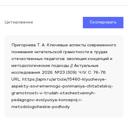
Цитирование
Скопировать
Пригорнева Т. А. Ключевые аспекты современного
понимания читательской грамотности в трудах
отечественных педагогов: эволюция концепций и
методологические подходы // Актуальные
исследования. 2026. №23 (309). Ч.IV. С. 76-78.
URL: https://apni.ru/article/15460-klyuchevye-
aspekty-sovremennogo-ponimaniya-chitatelskoj-
gramotnosti-v-trudah-otechestvennyh-
pedagogov-evolyuciya-koncepcij-i-
metodologicheskie-podhody