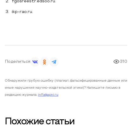
fgosreestr.edsoo.ru.
ikp-rao.ru.
Поделиться
310
Обнаружили грубую ошибку (плагиат, фальсифицированные данные или
иные нарушения научно-издательской этики)? Напишите письмо в
редакцию журнала:
info@apni.ru
Похожие статьи