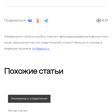
Поделиться
431
Обнаружили грубую ошибку (плагиат, фальсифицированные данные или
иные нарушения научно-издательской этики)? Напишите письмо в
редакцию журнала:
info@apni.ru
Похожие статьи
Экономика и управление
Автор статьи