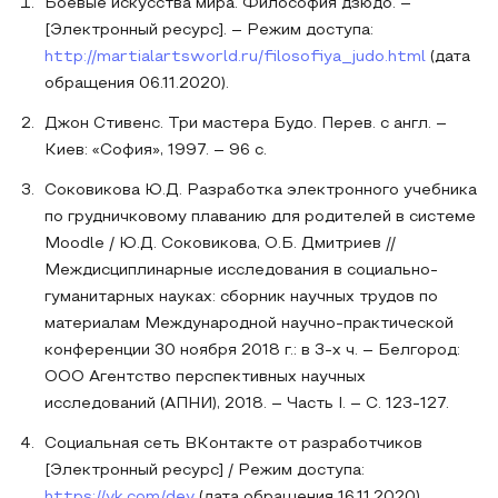
Боевые искусства мира. Философия дзюдо. –
[Электронный ресурс]. – Режим доступа:
http://martialartsworld.ru/filosofiya_judo.html
(дата
обращения 06.11.2020).
Джон Стивенс. Три мастера Будо. Перев. с англ. –
Киев: «София», 1997. – 96 с.
Соковикова Ю.Д. Разработка электронного учебника
по грудничковому плаванию для родителей в системе
Moodle / Ю.Д. Соковикова, О.Б. Дмитриев //
Междисциплинарные исследования в социально-
гуманитарных науках: сборник научных трудов по
материалам Международной научно-практической
конференции 30 ноября 2018 г.: в 3-х ч. – Белгород:
ООО Агентство перспективных научных
исследований (АПНИ), 2018. – Часть I. – С. 123-127.
Социальная сеть ВКонтакте от разработчиков
[Электронный ресурс] / Режим доступа:
https://vk.com/dev
(дата обращения 16.11.2020).