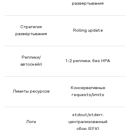
развёртывания
B
Стратегия
Rolling update
развёртывания
Реплики/
2
1-2 реплики, без HPA
автоскейл
Консервативные
П
Лимиты ресурсов
requests/limits
stdout/stderr,
Логи
централизованный
сбор (EFK)