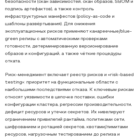
безопасности (скан зависимостей, скан образов, SBOM и
подпись артефактов), а также контроль
инфраструктурных манифестов (policy-as-code и
шаблоны развёртывания). Для снижения
эксплуатационных рисков применяют канареечные/blue-
green релизы с автоматическими проверками
готовности, детерминированную версионирование
образов и конфигураций, а также чёткие процедуры
отката.
Риск-менеджмент включает реестр рисков и «risk-based
testing»: приоритет на функциональные области с
наибольшими последствиями отказа. К ключевым рискам
относят уязвимости в цепочке поставки, ошибки
конфигурации кластера, регрессии производительности,
дефицит ресурсов и утечки секретов. Их нивелируют
ограничением привилегий рантайма, политиками сети,
шифрованием и ротацией секретов, квотами/лимитами
ресурсов, нагрузочным тестированием до релиза и