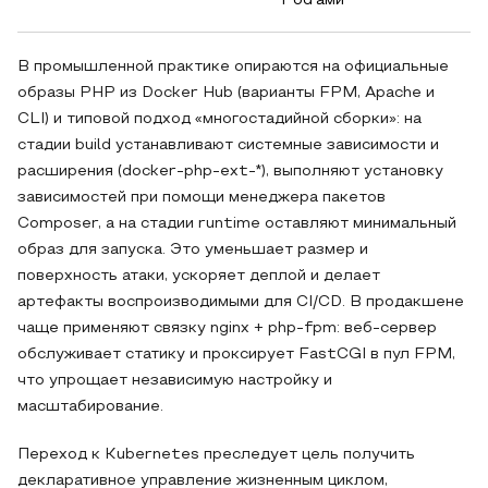
Pod’ами
В промышленной практике опираются на официальные
образы PHP из Docker Hub (варианты FPM, Apache и
CLI) и типовой подход «многостадийной сборки»: на
стадии build устанавливают системные зависимости и
расширения (docker-php-ext-*), выполняют установку
зависимостей при помощи менеджера пакетов
Composer, а на стадии runtime оставляют минимальный
образ для запуска. Это уменьшает размер и
поверхность атаки, ускоряет деплой и делает
артефакты воспроизводимыми для CI/CD. В продакшене
чаще применяют связку nginx + php-fpm: веб-сервер
обслуживает статику и проксирует FastCGI в пул FPM,
что упрощает независимую настройку и
масштабирование.
Переход к Kubernetes преследует цель получить
декларативное управление жизненным циклом,