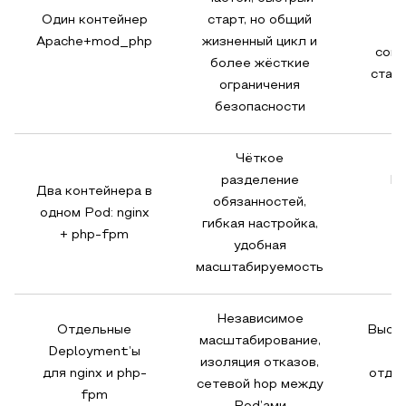
Один контейнер
старт, но общий
п
Apache+mod_php
жизненный цикл и
совм
более жёсткие
стар
ограничения
безопасности
Чёткое
разделение
Бо
Два контейнера в
обязанностей,
с
одном Pod: nginx
гибкая настройка,
п
+ php-fpm
удобная
масштабируемость
Независимое
Отдельные
Высо
масштабирование,
Deployment’ы
и
изоляция отказов,
для nginx и php-
отде
сетевой hop между
fpm