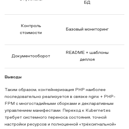
БД
Контроль
Базовый мониторинг
Те
стоимости
README + шаблоны
Документооборот
деплоя
Выводы
Таким образом, контейнеризация PHP наиболее
последовательно реализуется в связке nginx + PHP-
FPM с многостадийными сборками и декларативным
управлением манифестами. Переход к Kubernetes
требует системного переноса состояния, точной
настройки ресурсов и полноценной «трёхсигнальной»