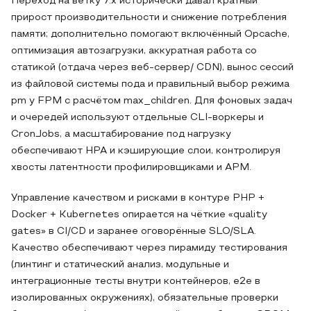
Переход на ветку 7.x исторически давал кратный
прирост производительности и снижение потребления
памяти; дополнительно помогают включённый Opcache,
оптимизация автозагрузки, аккуратная работа со
статикой (отдача через веб-сервер/ CDN), вынос сессий
из файловой системы пода и правильный выбор режима
pm у FPM с расчётом max_children. Для фоновых задач
и очередей используют отдельные CLI-воркеры и
CronJobs, а масштабирование под нагрузку
обеспечивают HPA и кэширующие слои, контролируя
хвосты латентности профилировщиками и APM.
Управление качеством и рисками в контуре PHP +
Docker + Kubernetes опирается на чёткие «quality
gates» в CI/CD и заранее оговорённые SLO/SLA.
Качество обеспечивают через пирамиду тестирования
(линтинг и статический анализ, модульные и
интеграционные тесты внутри контейнеров, e2e в
изолированных окружениях), обязательные проверки