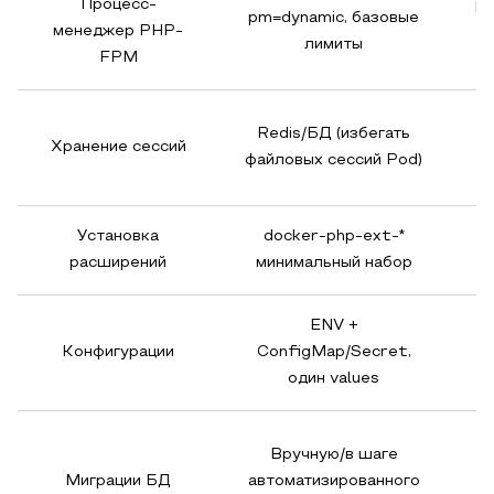
Процесс-
p
pm=dynamic, базовые
менеджер PHP-
лимиты
FPM
Redis/БД (избегать
Хранение сессий
файловых сессий Pod)
Установка
docker-php-ext-*
У
расширений
минимальный набор
ENV +
Конфигурации
ConfigMap/Secret,
один values
Вручную/в шаге
А
Миграции БД
автоматизированного