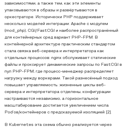
зависимостями, а также тем, как эти элементы
упаковываются в образы и развёртываются в
оркестраторе. Исторически PHP поддерживает
несколько моделей интеграции: Apache с модулем
(mod_php), CGI/FastCGI и наиболее распространённый
для контейнерных сред вариант PHP-FPM. В
контейнерной архитектуре практическим стандартом
стала связка веб-сервера и интерпретатора как
отдельных процессов: nginx обслуживает статические
файлы и проксирует динамические запросы по FastCGI в
пул PHP-FPM, где процесс-менеджер распределяет
нагрузку между воркерами. Такой разнесённый подход
повышает управляемость: жизненные циклы веб-
сервера и интерпретатора отделены, конфигурации
настраиваются независимо, а горизонтальное
масштабирование достигается увеличением числа
Pod’ов/контейнеров с предсказуемой изоляцией [2].
В Kubernetes эта схема обычно реализуется через