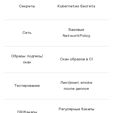
Секреты
Kubernetes Secrets
Базовые
Сеть
NetworkPolicy
n
Образы: подпись/
Скан образов в CI
скан
Линт/юнит, smoke
Тестирование
И
после деплоя
Регулярные бэкапы
DR/бэкапы