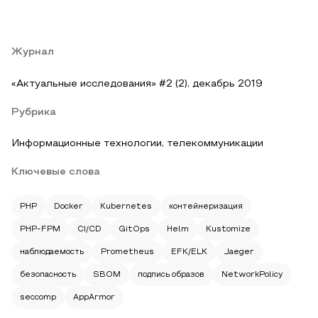
Журнал
«Актуальные исследования» #2 (2), декабрь 2019
Рубрика
Информационные технологии, телекоммуникации
Ключевые слова
PHP
Docker
Kubernetes
контейнеризация
PHP-FPM
CI/CD
GitOps
Helm
Kustomize
наблюдаемость
Prometheus
EFK/ELK
Jaeger
безопасность
SBOM
подпись образов
NetworkPolicy
seccomp
AppArmor