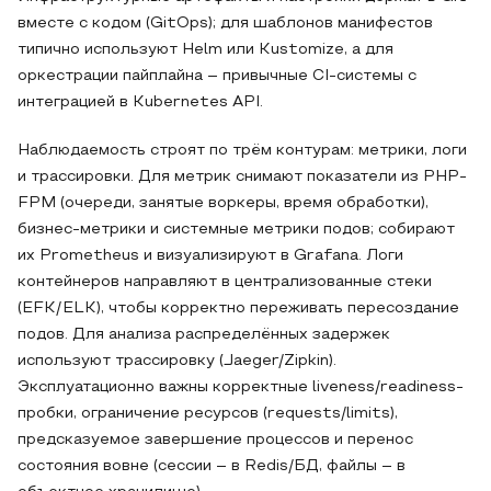
вместе с кодом (GitOps); для шаблонов манифестов
типично используют Helm или Kustomize, а для
оркестрации пайплайна – привычные CI-системы с
интеграцией в Kubernetes API.
Наблюдаемость строят по трём контурам: метрики, логи
и трассировки. Для метрик снимают показатели из PHP-
FPM (очереди, занятые воркеры, время обработки),
бизнес-метрики и системные метрики подов; собирают
их Prometheus и визуализируют в Grafana. Логи
контейнеров направляют в централизованные стеки
(EFK/ELK), чтобы корректно переживать пересоздание
подов. Для анализа распределённых задержек
используют трассировку (Jaeger/Zipkin).
Эксплуатационно важны корректные liveness/readiness-
пробки, ограничение ресурсов (requests/limits),
предсказуемое завершение процессов и перенос
состояния вовне (сессии – в Redis/БД, файлы – в