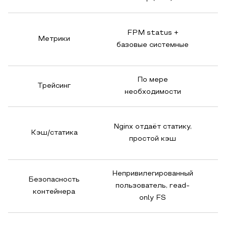
FPM status +
Метрики
базовые системные
По мере
Трейсинг
необходимости
Nginx отдаёт статику,
Кэш/статика
простой кэш
Непривилегированный
Безопасность
пользователь, read-
контейнера
only FS