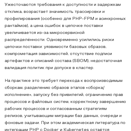
Ужесточаются требования к доступности и задержкам
отклика, возрастает значимость трассировки и
профилирования (особенно для PHP-FPM и асинхронных
рантаймов), а цена ошибок в цепочке поставки
увеличивается из-за микросервисной
распределённости. Одновременно усилились риски
цепочки поставки: уязвимости базовых образов,
компрометация зависимостей, отсутствие подписи
артефактов и описаний состава (SBOM), недостаточная
валидация политик при допуске в кластер.
На практике это требует перехода к воспроизводимым
сборкам, разделению образов этапов «сборка/
исполнение», запуску без привилегий, ограничению прав
процессов и файловых систем, корректному завершению
рабочих процессов и согласованным стратегиям
релизов, учитывающим миграции баз данных, очереди и
фоновые задачи. При этом академическая литература по
интеграции PHP с Docker и Kubernetes остаётся