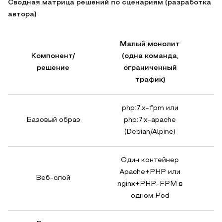
Сводная матрица решений по сценариям (разработка
автора)
Малый монолит
Компонент/
(одна команда,
решение
ограниченный
с
трафик)
php:7.x-fpm или
Базовый образ
php:7.x-apache
(Debian/Alpine)
Один контейнер
Apache+PHP или
Веб-слой
nginx+PHP-FPM в
одном Pod