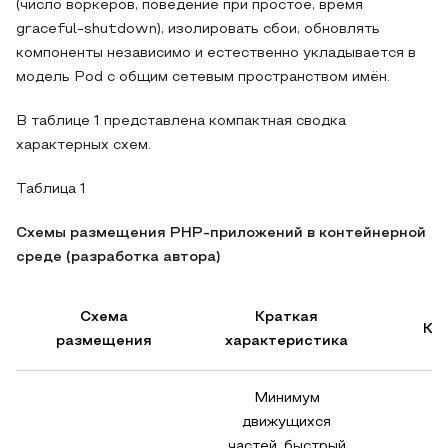
(число воркеров, поведение при простое, время
graceful-shutdown), изолировать сбои, обновлять
компоненты независимо и естественно укладывается в
модель Pod с общим сетевым пространством имён.
В таблице 1 представлена компактная сводка
характерных схем.
Таблица 1
Схемы размещения PHP-приложений в контейнерной
среде (разработка автора)
Схема
Краткая
Ко
размещения
характеристика
Минимум
движущихся
Н
частей, быстрый