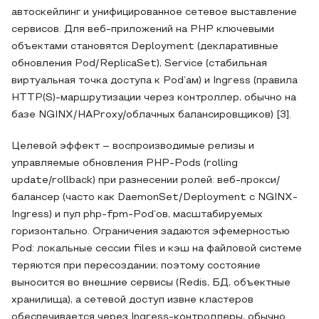
автоскейлинг и унифицированное сетевое выставление
сервисов. Для веб-приложений на PHP ключевыми
объектами становятся Deployment (декларативные
обновления Pod/ReplicaSet), Service (стабильная
виртуальная точка доступа к Pod’ам) и Ingress (правила
HTTP(S)-маршрутизации через контроллер, обычно на
базе NGINX/HAProxy/облачных балансировщиков) [3].
Целевой эффект – воспроизводимые релизы и
управляемые обновления PHP-Pods (rolling
update/rollback) при разнесении ролей: веб-прокси/
балансер (часто как DaemonSet/Deployment с NGINX-
Ingress) и пул php-fpm-Pod’ов, масштабируемых
горизонтально. Ограничения задаются эфемерностью
Pod: локальные сессии files и кэш на файловой системе
теряются при пересоздании; поэтому состояние
выносится во внешние сервисы (Redis, БД, объектные
хранилища), а сетевой доступ извне кластеров
обеспечивается через Ingress-контроллеры, обычно