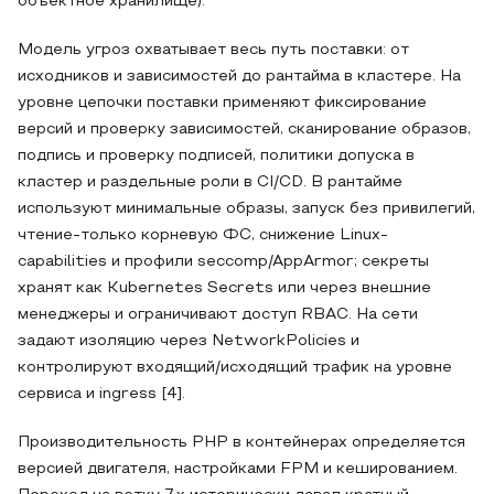
объектное хранилище).
Модель угроз охватывает весь путь поставки: от
исходников и зависимостей до рантайма в кластере. На
уровне цепочки поставки применяют фиксирование
версий и проверку зависимостей, сканирование образов,
подпись и проверку подписей, политики допуска в
кластер и раздельные роли в CI/CD. В рантайме
используют минимальные образы, запуск без привилегий,
чтение-только корневую ФС, снижение Linux-
capabilities и профили seccomp/AppArmor; секреты
хранят как Kubernetes Secrets или через внешние
менеджеры и ограничивают доступ RBAC. На сети
задают изоляцию через NetworkPolicies и
контролируют входящий/исходящий трафик на уровне
сервиса и ingress [4].
Производительность PHP в контейнерах определяется
версией двигателя, настройками FPM и кешированием.