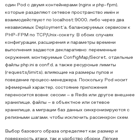
один Pod с двумя контейнерами (nginx и php-fpm),
которые разделяют сетевое пространство имён и
взаимодействуют по localhost:9000, либо через два
независимых Deployment’а, балансируемых сервисом к
PHP-FPM по TCP/Unix-сокету. В обоих случаях
конфигурации, расширения и параметры времени
выполнения задаются декларативно: переменные
окружения, монтируемые ConfigMap/Secret, отдельные
файлы php.ini в conf.d, а также ресурсные лимиты
(requests/limits), влияющие на размеры пулов и
поведение процесс-менеджера. Поскольку Pod носит
эфемерный характер, состояние приложения
переносится вовне: сессии – в Redis или другое внешнее
хранилище, файлы – в объектное или сетевое
хранилище, а миграции баз данных синхронизируются с
релизными шагами, чтобы исключить рассинхрон схем.
Выбор базового образа определяет как размер и
поверхность атаки, так и удобство сборки. Лёгкие