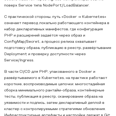
поверх Service типа NodePort/LoadBalancer.
С практической стороны, путь «Docker → Kubernetes»
означает перевод локально работающего контейнера в
набор декларативных манифестов, где конфигурация
PHP и расширений задаётся через образ и
ConfigMap/Secret, а процесс релиза охватывает
подготовку образа, публикацию в реестр, развёртывание
Deployment и проверку доступности через
Service/Ingress.
В части CI/CD для PHP, упакованного в Docker и
развёртываемого в Kubernetes, на практике работают
короткие, воспроизводимые цепочки: многостадийная
сборка минимального рантайм-образа, контейнерные
тесты, публикация в реестр, сканирование образа на
уязвимости и подпись, затем декларативный деплой в
кластер с контролируемыми стратегиями обновления.
Инфраструктурные артефакты и настройки держат в Git