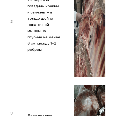
четвертина
говядины конины
и свинины – в
толще шейно-
2
лопаточной
мышцы на
глубине не менее
6 см, между 1-2
ребром.
3