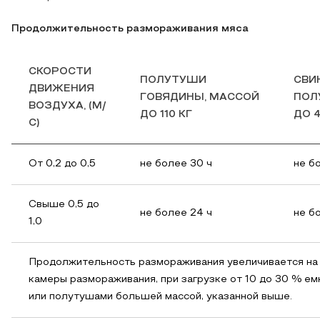
Продолжительность размораживания мяса
СКОРОСТИ
ПОЛУТУШИ
СВИ
ДВИЖЕНИЯ
ГОВЯДИНЫ,
МАССОЙ
ПОЛ
ВОЗДУХА,
(М/
ДО 110 КГ
ДО 4
С)
От 0,2 до 0,5
не более 30 ч
не б
Свыше 0,5 до
не более 24 ч
не б
1,0
Продолжительность размораживания увеличивается на 1
камеры размораживания, при загрузке от 10 до 30 % е
или полутушами большей массой, указанной выше.