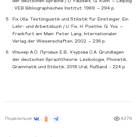
der deutschen Sprache / D. Faulseit, G. Kühn. – Leipzig
: VEB Bibliographisches Institut, 1969. – 294 p.
Fix Ulla. Textlinguistik und Stilistik für Einsteiger. Ein
Lehr- und Arbeitsbuch / U. Fix, H. Poethe, G. Yos. –
Frankfurt am Main: Peter Lang, Internationaler
Verlag der Wissenschaften, 2002. – 236 p.
Ильнер А.О, Луговых Е.В., Учурова С.А. Grundlagen
der deutschen Sprachtheorie: Lexikologie, Phonetik,
Grammatik und Stilistik, 2018 Ural, Rußland. - 224 p.
Поделиться
4279