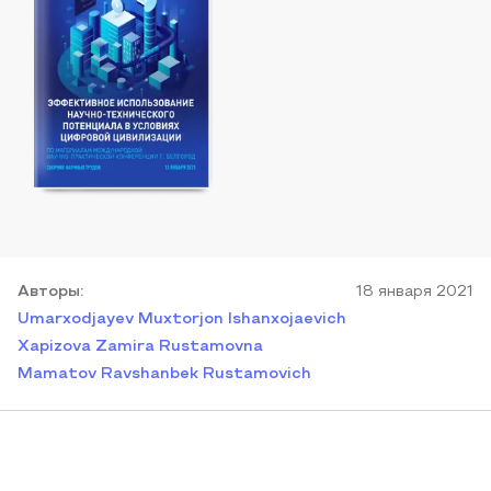
Автор
ы
:
18 января 2021
Umarxodjayev Muxtorjon Ishanxojaevich
Xapizova Zamira Rustamovna
Mamatov Ravshanbek Rustamovich