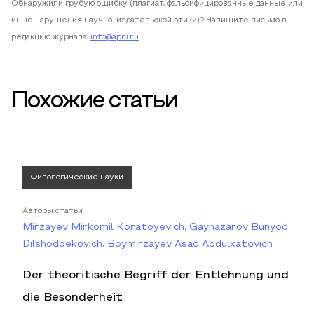
Обнаружили грубую ошибку (плагиат, фальсифицированные данные или
иные нарушения научно-издательской этики)? Напишите письмо в
редакцию журнала:
info@apni.ru
Похожие статьи
Филологические науки
Авторы статьи
Mirzayev Mirkomil Koratoyevich, Gaynazarov Bunyod
Dilshodbekovich, Boymirzayev Asad Abdulxatovich
Der theoritische Begriff der Entlehnung und
die Besonderheit