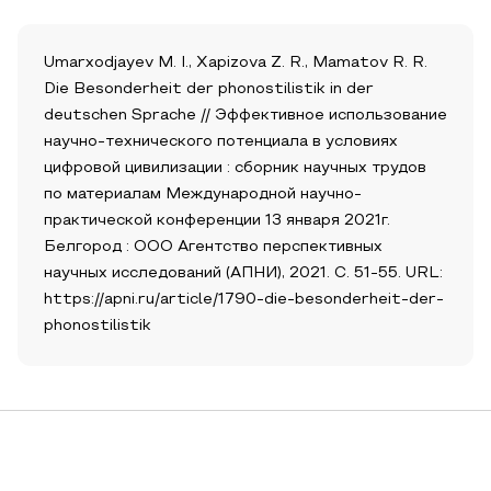
Umarxodjayev M. I., Xapizova Z. R., Mamatov R. R.
Die Besonderheit der phonostilistik in der
deutschen Sprache // Эффективное использование
научно-технического потенциала в условиях
цифровой цивилизации : сборник научных трудов
по материалам Международной научно-
практической конференции 13 января 2021г.
Белгород : ООО Агентство перспективных
научных исследований (АПНИ), 2021. С. 51-55. URL:
https://apni.ru/article/1790-die-besonderheit-der-
phonostilistik