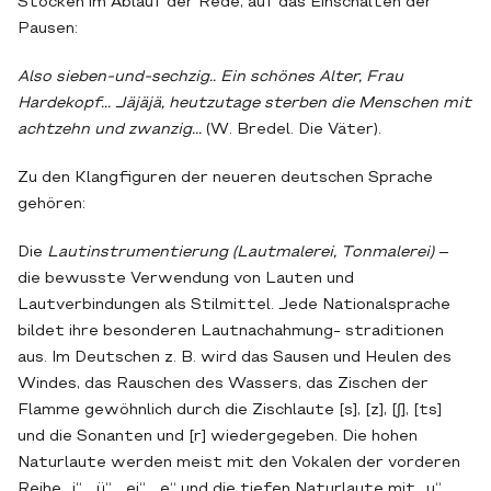
Stocken im Ablauf der Rede, auf das Einschalten der
Pausen:
Also sieben-und-sechzig.. Ein schönes Alter, Frau
Hardekopf... Jäjäjä, heutzutage sterben die Menschen mit
achtzehn und zwanzig...
(W. Bredel. Die Väter).
Zu den Klangfiguren der neueren deutschen Sprache
gehören:
Die
Lautinstrumentierung (Lautmalerei, Tonmalerei)
–
die bewusste Verwendung von Lauten und
Lautverbindungen als Stilmittel. Jede Nationalsprache
bildet ihre besonderen Lautnachahmung- straditionen
aus. Im Deutschen z. B. wird das Sausen und Heulen des
Windes, das Rauschen des Wassers, das Zischen der
Flamme gewöhnlich durch die Zischlaute [s], [z], [∫], [ts]
und die Sonanten und [r] wiedergegeben. Die hohen
Naturlaute werden meist mit den Vokalen der vorderen
Reihe „i“, „ü“, „ei“, „e“ und die tiefen Naturlaute mit „u“