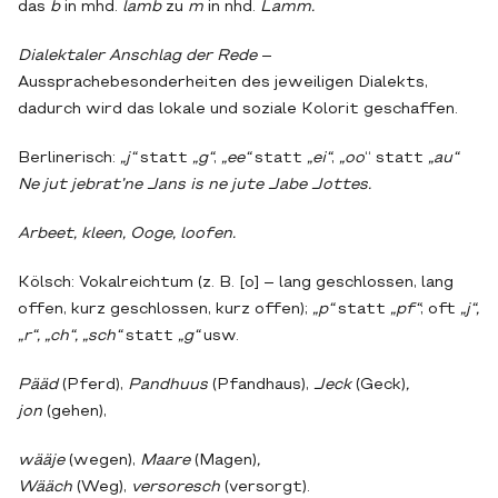
das
b
in mhd.
lamb
zu
m
in nhd.
Lamm.
Dialektaler Anschlag der Rede
–
Aussprachebesonderheiten des jeweiligen Dialekts,
dadurch wird das lokale und soziale Kolorit geschaffen.
Berlinerisch:
„j“
statt
„g“
,
„ee“
statt
„ei“
,
„oo
“ statt
„au“
Ne jut jebrat’ne Jans is ne jute Jabe Jottes.
Arbeet, kleen, Ooge, loofen.
Kölsch: Vokalreichtum (z. B. [o] – lang geschlossen, lang
offen, kurz geschlossen, kurz offen);
„p“
statt
„pf“
; oft
„j“,
„r“, „ch“, „sch“
statt
„g“
usw.
Pääd
(Pferd),
Pandhuus
(Pfandhaus),
Jeck
(Geck)
,
jon
(gehen),
wääje
(wegen),
Maare
(Magen)
,
Wääch
(Weg),
versoresch
(versorgt).