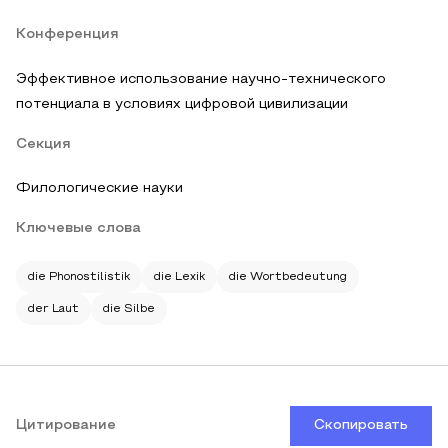
Конференция
Эффективное использование научно-технического
потенциала в условиях цифровой цивилизации
Секция
Филологические науки
Ключевые слова
die Phonostilistik
die Lexik
die Wortbedeutung
der Laut
die Silbe
Цитирование
Скопировать