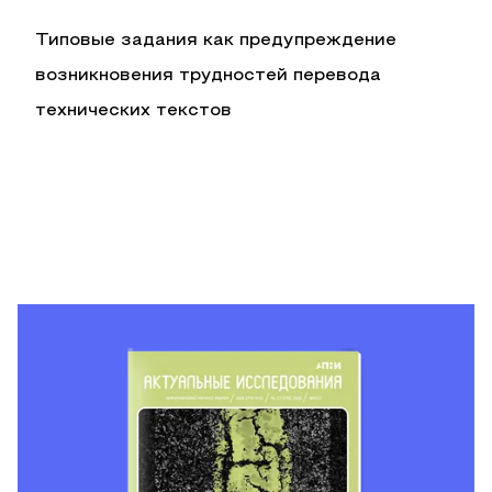
Типовые задания как предупреждение
возникновения трудностей перевода
технических текстов