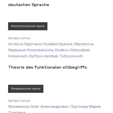
deutschen Sprache
Филологические науки
Авторы статьи
Isroilova Nigoraxon Xudaberdiyevna, Mamatova
Nasibaxon Kozimbekovna, Sodikov Dilshodbek
Kobulovich, Xafizov Azizbek Tohirjonovich
Theorie des funktionalen stilbegriffs
Медицинские науки
Авторы статьи
Филимонов Олег Александрович, Портнова Мария
Олеговна