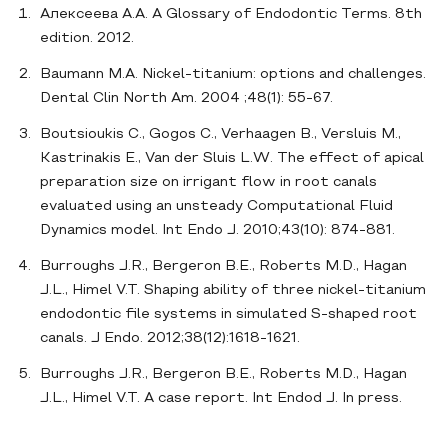
Алексеева A.A. A Glossary of Endodontic Terms. 8th
edition. 2012.
Baumann M.A. Nickel-titanium: options and challenges.
Dental Clin North Am. 2004 ;48(1): 55-67.
Boutsioukis C., Gogos C., Verhaagen B., Versluis M.,
Kastrinakis E., Van der Sluis L.W. The effect of apical
preparation size on irrigant flow in root canals
evaluated using an unsteady Computational Fluid
Dynamics model. Int Endo J. 2010;43(10): 874-881.
Burroughs J.R., Bergeron B.E., Roberts M.D., Hagan
J.L., Himel V.T. Shaping ability of three nickel-titanium
endodontic file systems in simulated S-shaped root
canals. J Endo. 2012;38(12):1618-1621.
Burroughs J.R., Bergeron B.E., Roberts M.D., Hagan
J.L., Himel V.T. A case report. Int Endod J. In press.