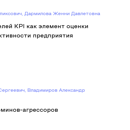
ликсович, Дармилова Женни Давлетовна
лей KPI как элемент оценки
ктивности предприятия
Сергеевич, Владимиров Александр
рминов-агрессоров