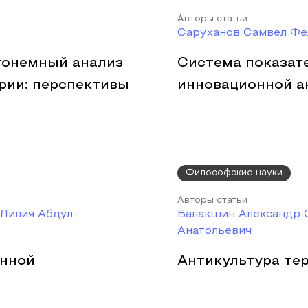
Авторы статьи
Саруханов Самвел Фе
тонемный анализ
Система показате
рии: перспективы
инновационной а
Философские науки
Авторы статьи
Лилия Абдул-
Балакшин Александр 
Анатольевич
онной
Антикультура те