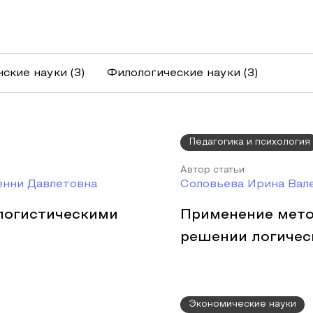
ские науки
(3)
Филологические науки
(3)
Педагогика и психология
Автор статьи
енни Давлетовна
Соловьева Ирина Вал
логистическими
Применение мето
решении логичес
Экономические науки