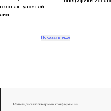
специфики испан
нтеллектуальной
сии
Показать еще
Мультидисциплинарные конференции