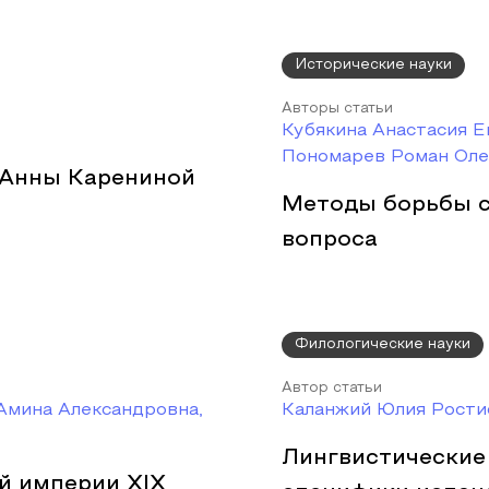
Исторические науки
Авторы статьи
Кубякина Анастасия Е
Пономарев Роман Оле
 Анны Карениной
Методы борьбы с
вопроса
Филологические науки
Автор статьи
Амина Александровна,
Каланжий Юлия Рости
Лингвистические
й империи XIX