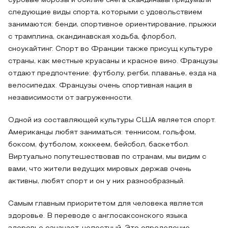
суровые морозы и обилие снега скандинавы придумали
следующие виды спорта, которыми с удовольствием
занимаются: бенди, спортивное ориентирование, прыжки
с трамплина, скандинавская ходьба, флорбол,
сноукайтинг. Спорт во Франции также присущ культуре
страны, как местные круасаны и красное вино. Французы
отдают предпочтение: футболу, регби, плаванье, езда на
велосипедах. Французы очень спортивная нация в
независимости от загруженности.
Одной из составляющей культуры США является спорт.
Американцы любят заниматься: теннисом, гольфом,
боксом, футболом, хоккеем, бейсбол, баскетбол.
Виртуально попутешествовав по странам, мы видим с
вами, что жители ведущих мировых держав очень
активны, любят спорт и он у них разнообразный.
Самым главным приоритетом для человека является
здоровье. В переводе с англосаксонского языка