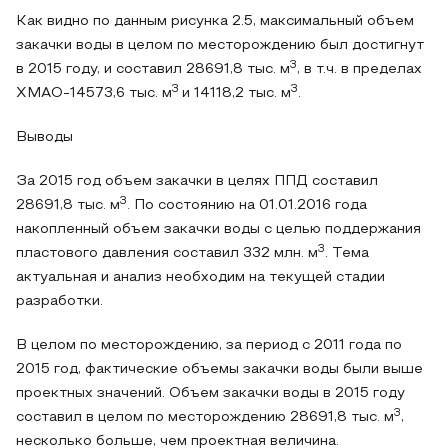
Как видно по данным рисунка 2.5, максимальный объем
закачки воды в целом по месторождению был достигнут
3
в 2015 году, и составил 28691,8 тыс. м
, в т.ч. в пределах
3
3
ХМАО-14573,6 тыс. м
и 14118,2 тыс. м
.
Выводы
За 2015 год объем закачки в целях ППД составил
3
28691,8 тыс. м
. По состоянию на 01.01.2016 года
накопленный объем закачки воды с целью поддержания
3
пластового давления составил 332 млн. м
. Тема
актуальная и анализ необходим на текущей стадии
разработки.
В целом по месторождению, за период с 2011 года по
2015 год, фактические объемы закачки воды были выше
проектных значений. Объем закачки воды в 2015 году
3
составил в целом по месторождению 28691,8 тыс. м
,
несколько больше, чем проектная величина.