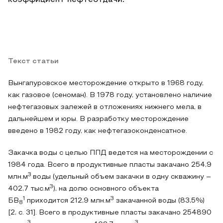
коэффициент нефтеотдачи.
Текст статьи
Вынгапуровское месторождение открыто в 1968 году,
как газовое (сеноман). В 1978 году, установлено наличие
нефтегазовых залежей в отложениях нижнего мела, в
дальнейшем и юры. В разработку месторождение
введено в 1982 году, как нефтегазоконденсатное.
Закачка воды с целью ППД ведется на месторождении с
1984 года. Всего в продуктивные пласты закачано 254,9
3
млн.м
воды (удельный объем закачки в одну скважину –
3
402,7 тыс.м
), на долю основного объекта
1
3
БВ
приходится 212,9 млн.м
закачанной воды (83,5%)
8
[2, с. 31]. Всего в продуктивные пласты закачано 254890
3
3