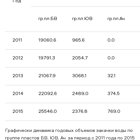
Год
гр.пл.БВ
гр.пл.ЮВ
гр.пл.Ач.
2011
19060,6
965,6
0,0
2012
19791,3
2054,7
0,0
2013
21067,9
3068,1
32,1
2014
22092,6
2489,0
374,5
2015
25546,0
2376,8
769,0
Графически динамика годовых объемов закачки воды по
группе пластов БВ, ЮВ, Ач. за период с 2011 года по 2015