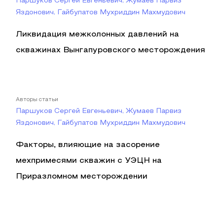
Паршуков Сергей Евгеньевич, Жумаев Парвиз
Яздонович, Гайбулатов Мухриддин Махмудович
Ликвидация межколонных давлений на
скважинах Вынгапуровского месторождения
Авторы статьи
Паршуков Сергей Евгеньевич, Жумаев Парвиз
Яздонович, Гайбулатов Мухриддин Махмудович
Факторы, влияющие на засорение
мехпримесями скважин с УЭЦН на
Приразломном месторождении