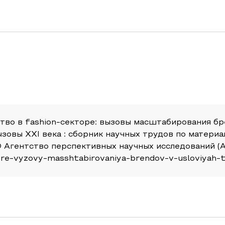
тво в fashion-секторе: вызовы масштабирования бре
вызовы XXI века : сборник научных трудов по матер
 Агентство перспективных научных исследований (АПН
ore-vyzovy-masshtabirovaniya-brendov-v-usloviyah-