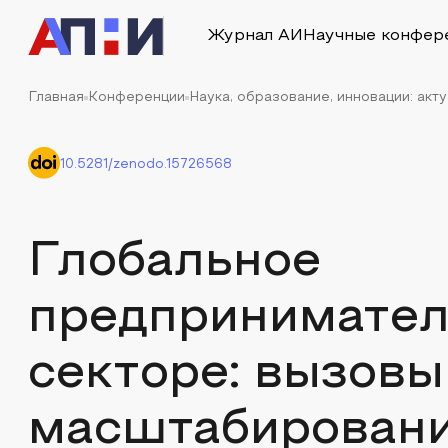
Журнал АИ
Научные конфер
Главная
Конференции
Наука, образование, инновации: акт
10.5281/zenodo.15726568
Глобальное
предприниматель
секторе: вызовы
масштабировани