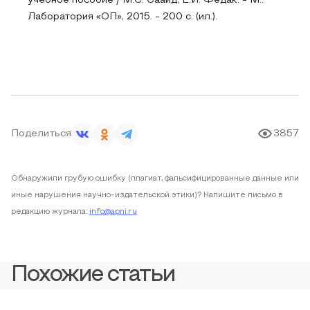
учебное пособие / М.С. Сааид, Е.И. Федак. - М.:
Лаборатория «ОП», 2015. - 200 с. (ил.).
Поделиться
3857
Обнаружили грубую ошибку (плагиат, фальсифицированные данные или
иные нарушения научно-издательской этики)? Напишите письмо в
редакцию журнала:
info@apni.ru
Похожие статьи