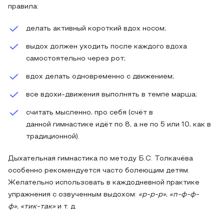
правила:
делать активный короткий вдох носом;
выдох должен уходить после каждого вдоха
самостоятельно через рот;
вдох делать одновременно с движением;
все вдохи-движения выполнять в темпе марша;
считать мысленно, про себя (счёт в
данной гимнастике идёт по 8, а не по 5 или 10, как в
традиционной).
Дыхательная гимнастика по методу Б.С. Толкачёва
особенно рекомендуется часто болеющим детям.
Желательно использовать в каждодневной практике
упражнения с озвученным выдохом:
«р-р-р»
,
«п-ф-ф-
ф»
,
«тик-так»
и т. д.