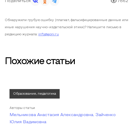
Поделиться
7862
Обнаружили грубую ошибку (плагиат, фальсифицированные данные или
иные нарушения научно-издательской этики)? Напишите письмо в
редакцию журнала:
info@apni.ru
Похожие статьи
Образование, педагогика
Авторы статьи
Мельникова Анастасия Александровна, Зайченко
Юлия Вадимовна