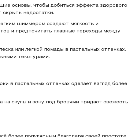
ющие основы, чтобы добиться эффекта здорового
т скрыть недостатки.
 легким шиммером создают мягкость и
стов и предпочитать плавные переходы между
еска или легкой помады в пастельных оттенках.
льными текстурами.
моки в пастельных оттенках сделает взгляд более
а на скулы и зону под бровями придаст свежесть
сё более популярным благодаря своей простоте