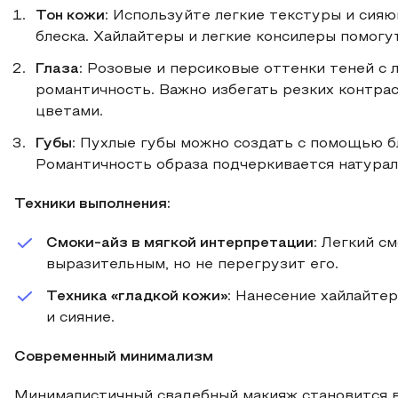
Тон кожи
: Используйте легкие текстуры и сия
блеска. Хайлайтеры и легкие консилеры помогу
Глаза
: Розовые и персиковые оттенки теней с
романтичность. Важно избегать резких контра
цветами.
Губы
: Пухлые губы можно создать с помощью бл
Романтичность образа подчеркивается натура
Техники выполнения:
Смоки-айз в мягкой интерпретации
: Легкий с
выразительным, но не перегрузит его.
Техника «гладкой кожи»
: Нанесение хайлайтер
и сияние.
Современный минимализм
Минималистичный свадебный макияж становится в