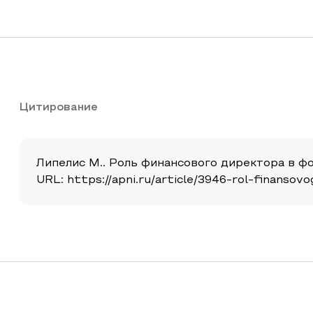
Цитирование
Липелис М.. Роль финансового директора в фо
URL: https://apni.ru/article/3946-rol-finansov