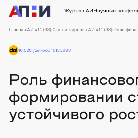
Журнал АИ
Научные конфер
Главная
АИ #14 (93)
Статьи журнала АИ #14 (93)
Роль финан
10.5281/zenodo.15133693
Роль финансовог
формировании с
устойчивого рос