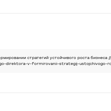
рмировании стратегий устойчивого роста бизнеса // 
ogo-direktora-v-formirovanii-strategij-ustojchivogo-r