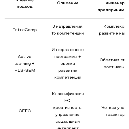
Описание
инженера
подход
предпринима
3 направления,
Комплексн
EntreComp
15 компетенций
развитие нав
Интерактивные
Active
программы +
Обратная связ
learning +
оценка
рост навык
PLS-SEM
развития
компетенций
Классификация
EC:
креативность,
Четкая учеб
CFEC
управление,
траектори
социальный
интеллект