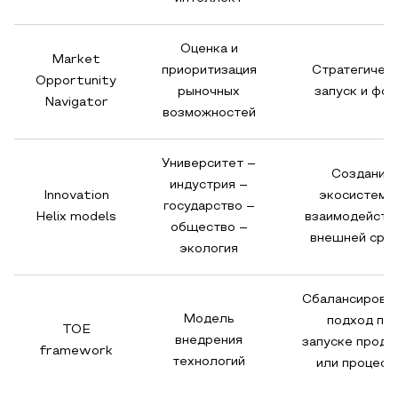
Оценка и
Market
приоритизация
Стратегичес
Opportunity
рыночных
запуск и фок
Navigator
возможностей
Университет –
Создание
индустрия –
Innovation
экосистемы
государство –
Helix models
взаимодейств
общество –
внешней сре
экология
Сбалансирова
Модель
подход пр
TOE
внедрения
запуске проду
framework
технологий
или процесс