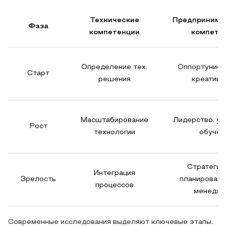
Технические
Предпринима
Фаза
компетенции
компете
Определение тех.
Оппортунист
Старт
решения
креативн
Масштабирование
Лидерство, уп
Рост
технологии
обучен
Стратегич
Интеграция
Зрелость
планировани
процессов
менеджм
Современные исследования выделяют ключевые этапы,