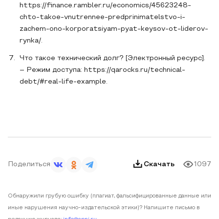
https://finance.rambler.ru/economics/45623248-
chto-takoe-vnutrennee-predprinimatelstvo-i-
zachem-ono-korporatsiyam-pyat-keysov-ot-liderov-
rynka/.
Что такое технический долг? [Электронный ресурс].
– Режим доступа: https://qarocks.ru/technical-
debt/#real-life-example.
Поделиться
Скачать
1097
Обнаружили грубую ошибку (плагиат, фальсифицированные данные или
иные нарушения научно-издательской этики)? Напишите письмо в