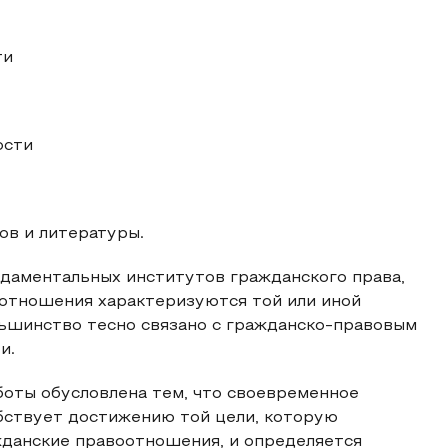
ти
ости
ов и литературы.
ндаментальных институтов гражданского права,
 отношения характеризуются той или иной
ьшинство тесно связано с гражданско-правовым
и.
боты обусловлена тем, что своевременное
бствует достижению той цели, которую
жданские правоотношения, и определяется