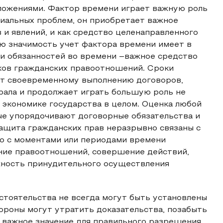
ложениями. Фактор времени играет важную роль
циальных проблем, он приобретает важное
 и явлений, и как средство целенаправленного
ю значимость учет фактора времени имеет в
и обязанностей во времени –важное средство
ков гражданских правоотношений. Сроки
ют своевременному выполнению договоров,
рала и продолжает играть большую роль не
в экономике государства в целом. Оценка любой
ые упорядочивают договорные обязательства и
ащита гражданских прав неразрывно связаны с
о с моментами или периодами времени
ние правоотношений, совершение действий,
жность принудительного осуществления
бстоятельства не всегда могут быть установлены
ороны могут утратить доказательства, позабыть
 важное значение для правильного разрешения