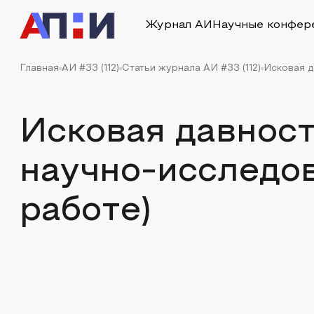
Журнал АИ
Научные конфер
Главная
АИ #33 (112)
Статьи журнала АИ #33 (112)
Исковая д
Исковая давност
научно-исследо
работе)