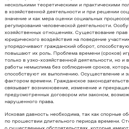
несколькими теоретическими и практическими по
в хозяйственной деятельности и при решении со
значение и как мера оценки социальных процессов
регулирования человеческой деятельности. Особу
хозяйственных отношениях. Существование прав 
юридического воздействия на поведение участни
упорядочивают гражданский оборот, способству
повышают их роль. Проблема времени (сроков) иг
только в узко-хозяйственной деятельности, но и 
работы немыслима без соблюдения сроков, котор
способствуют их выполнению. Осуществление и з
фактором времени. Гражданское законодательств
связывает возникновение, изменение и прекраще
предусмотренных договором или законом, возмо
нарушенного права.
Исковая давность необходима, так как спорные о
по прошествии длительного периода времени. Ст
о существенных обстоятельствах, которые имеют