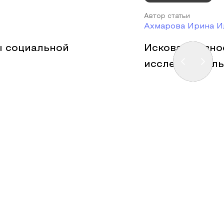
Автор статьи
Ахмарова Ирина И
 социальной
Исковая давнос
исследователь