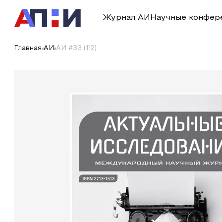
Журнал АИ
Научные конфер
Главная
АИ
АИ #33 (112)