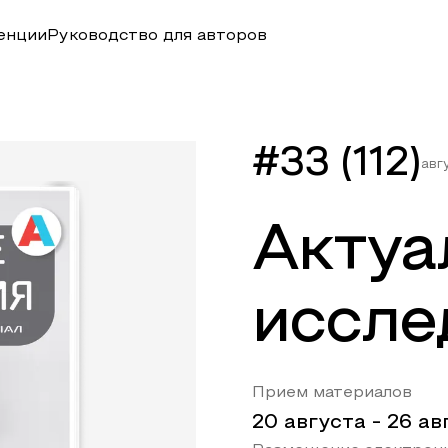
енции
Руководство для авторов
#33 (112)
авг
Актуа
иссле
Прием материалов
20 августа
-
26 ав