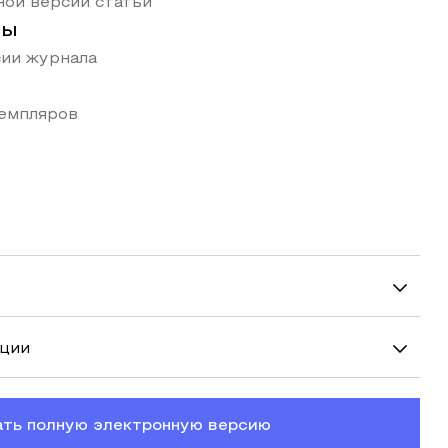
ой версии статьи
ты
ии журнала
земпляров
ации
ать полную электронную версию