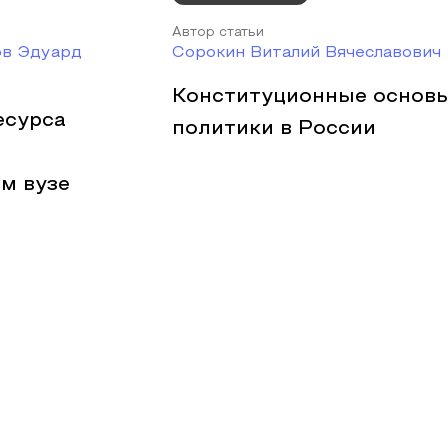
Автор статьи
ов Эдуард
Cорокин Виталий Вячеславович
Конституционные основы
есурса
политики в России
м вузе