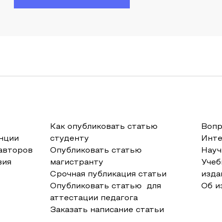
Как опубликовать статью
Вопр
нции
студенту
Инт
авторов
Опубликовать статью
Науч
вия
магистранту
Учеб
Срочная публикация статьи
изда
Опубликовать статью для
Об и
аттестации педагога
Заказать написание статьи