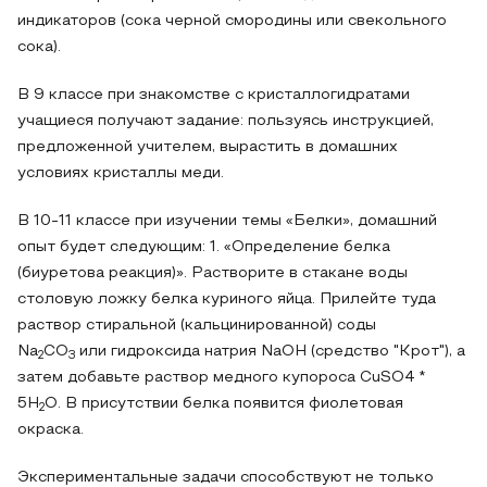
индикаторов (сока черной смородины или свекольного
сока).
В 9 классе при знакомстве с кристаллогидратами
учащиеся получают задание: пользуясь инструкцией,
предложенной учителем, вырастить в домашних
условиях кристаллы меди.
В 10-11 классе при изучении темы «Белки», домашний
опыт будет следующим: 1. «Определение белка
(биуретова реакция)». Растворите в стакане воды
столовую ложку белка куриного яйца. Прилейте туда
раствор стиральной (кальцинированной) соды
Na
CO
или гидроксида натрия NaOH (средство "Крот"), а
2
3
затем добавьте раствор медного купороса CuSO4 *
5H
O. В присутствии белка появится фиолетовая
2
окраска.
Экспериментальные задачи способствуют не только