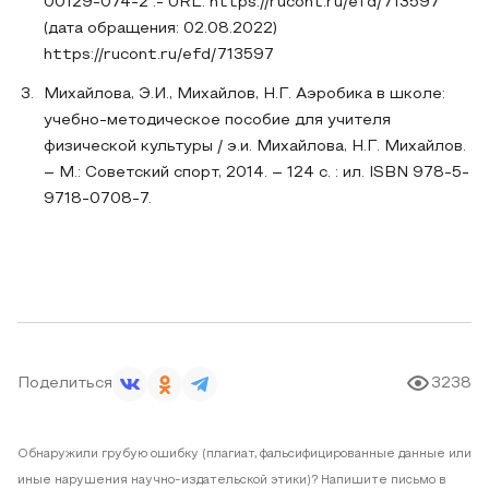
00129-074-2 .- URL: https://rucont.ru/efd/713597
(дата обращения: 02.08.2022)
https://rucont.ru/efd/713597
Михайлова, Э.И., Михайлов, Н.Г. Аэробика в школе:
учебно-методическое пособие для учителя
физической культуры / э.и. Михайлова, Н.Г. Михайлов.
– М.: Советский спорт, 2014. – 124 с. : ил. ISBN 978-5-
9718-0708-7.
Поделиться
3238
Обнаружили грубую ошибку (плагиат, фальсифицированные данные или
иные нарушения научно-издательской этики)? Напишите письмо в