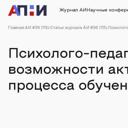
Журнал АИ
Научные конфер
Главная
АИ #36 (115)
Статьи журнала АИ #36 (115)
Психолог
Психолого-педа
возможности ак
процесса обуче