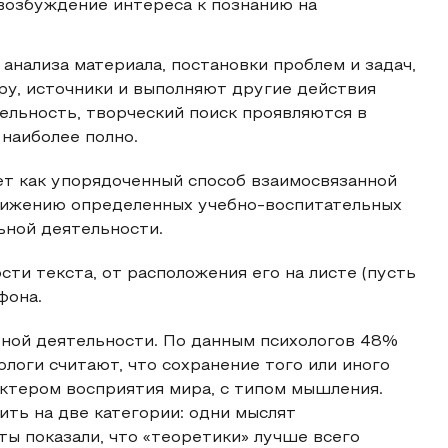
возбуждение интереса к познанию на
 анализа материала, постановки проблем и задач,
у, источники и выполняют другие действия
ельность, творческий поиск проявляются в
наиболее полно.
ет как упорядоченный способ взаимосвязанной
тижению определенных учебно-воспитательных
ьной деятельности.
ти текста, от расположения его на листе (пусть
фона.
ной деятельности. По данным психологов 48%
логи считают, что сохранение того или иного
актером восприятия мира, с типом мышления.
ть на две категории: одни мыслят
ты показали, что «теоретики» лучше всего