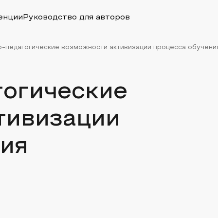
енции
Руководство для авторов
о-педагогические возможности активизации процесса обучени
гогические
тивизации
ния