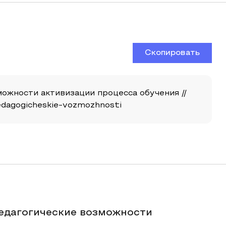
Скопировать
зможности активизации процесса обучения //
pedagogicheskie-vozmozhnosti
педагогические возможности