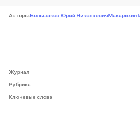
Автор
ы
:
Большаков Юрий Николаевич
Макарихин 
Журнал
Рубрика
Ключевые слова