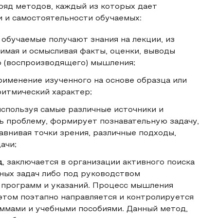
ряд методов, каждый из которых дает
 и самостоятельности обучаемых:
е обучаемые получают знания на лекции, из
имая и осмысливая факты, оценки, выводы
о (воспроизводящего) мышления;
рименение изученного на основе образца или
ритмический характер;
 используя самые различные источники и
ть проблему, формирует познавательную задачу,
равнивая точки зрения, различные подходы,
ачи;
д
, заключается в организации активного поиска
ных задач либо под руководством
х программ и указаний. Процесс мышления
этом поэтапно направляется и контролируется
ммами и учебными пособиями. Данный метод,