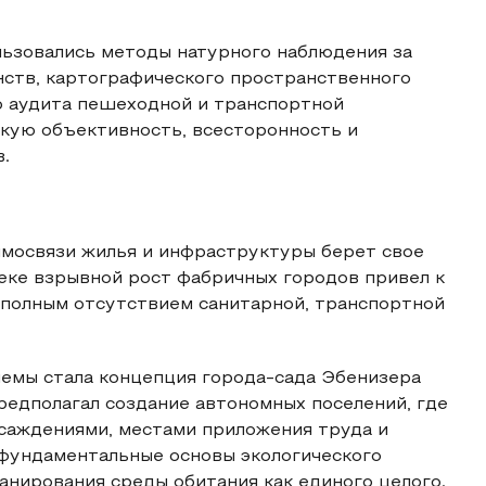
ьзовались методы натурного наблюдения за
ств, картографического пространственного
о аудита пешеходной и транспортной
окую объективность, всесторонность и
.
имосвязи жилья и инфраструктуры берет свое
еке взрывной рост фабричных городов привел к
 полным отсутствием санитарной, транспортной
емы стала концепция города-сада Эбенизера
редполагал создание автономных поселений, где
асаждениями, местами приложения труда и
 фундаментальные основы экологического
анирования среды обитания как единого целого.