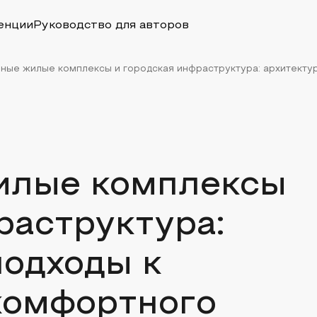
енции
Руководство для авторов
ые жилые комплексы и городская инфраструктура: архитектурн
илые комплексы
раструктура:
подходы к
комфортного