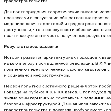
градостроительства.
Для подтверждения теоретических выводов испол
процессами эксплуатации общественных простран
моделирования территорий и градостроительног
доступности, что в совокупности обеспечило выс
практическую значимость полученных результатов
Результаты исследования
История развития архитектурных подходов к вза
начало в эпоху промышленной революции. В XIX в
появлению переуплотненных рабочих кварталов с
и социальной инфраструктуры.
Первой попыткой системного решения этой пробл
Говарда на рубеже XIX и XX веков. Этот подход п
жилые зоны гармонично сочетались с зелеными н
базовой инфраструктурой. Данная идея заложила
градостроительства и доказала необходимость пл