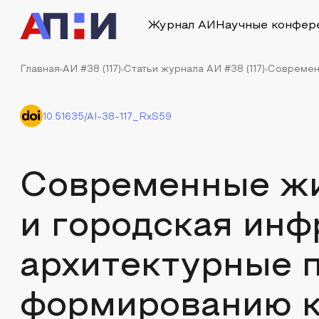
Журнал АИ
Научные конфер
Главная
АИ #38 (117)
Статьи журнала АИ #38 (117)
Современн
10.51635/AI-38-117_RxS59
Современные ж
и городская инф
архитектурные 
формированию 