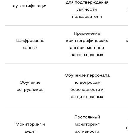
для подтверждения
аутентификация
личности
ау
пользователя
Применение
З
Шифрование
криптографических
как
данных
алгоритмов для
защиты данных
Обучение персонала
Обучение
по вопросам
сотрудников
безопасности и
ч
защите данных
Постоянный
О
Мониторинг и
мониторинг
пр
аудит
активности