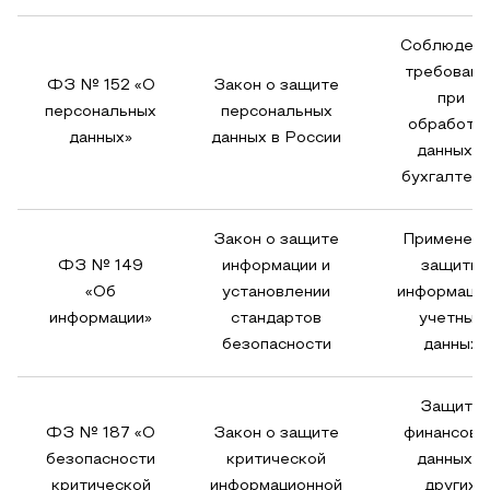
Соблюден
требовани
ФЗ № 152 «О
Закон о защите
при
персональных
персональных
обработк
данных»
данных в России
данных в
бухгалтер
Закон о защите
Применени
ФЗ № 149
информации и
защиты
«Об
установлении
информации
информации»
стандартов
учетных
безопасности
данных
Защита
ФЗ № 187 «О
Закон о защите
финансовы
безопасности
критической
данных и
критической
информационной
других