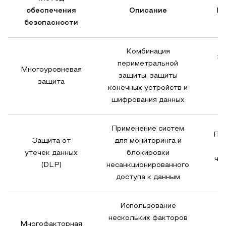
обеспечения
Описание
П
безопасности
Комбинация
За
периметральной
Многоуровневая
защиты, защиты
защита
конечных устройств и
шифрования данных
Применение систем
Пр
Защита от
для мониторинга и
у
утечек данных
блокировки
че
(DLP)
несанкционированного
доступа к данным
Использование
нескольких факторов
Многофакторная