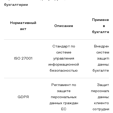
бухгалтерии
Применен
Нормативный
Описание
в
акт
бухгалтер
Стандарт по
Внедрени
системе
системы
ISO 27001
управления
защиты
информационной
данных
безопасностью
бухгалтер
Регламент по
Защита
защите
персональн
GDPR
персональных
данных
данных граждан
клиентов 
ЕС
сотрудник