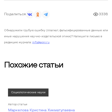
Поделиться
3338
Обнаружили грубую ошибку (плагиат, фальсифицированные данные или
иные нарушения научно-издательской этики)? Напишите письмо в
редакцию журнала:
info@apni.ru
Похожие статьи
Социологические науки
Автор статьи
Маркелова Кристина Хикматулаевна