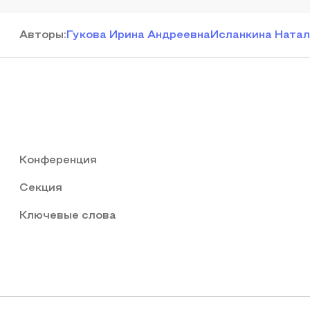
Автор
ы
:
Гукова Ирина Андреевна
Исланкина Натал
Конференция
Секция
Ключевые слова