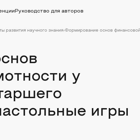
енции
Руководство для авторов
ты развития научного знания
Формирование основ финансовой 
снов
мотности у
таршего
настольные игры