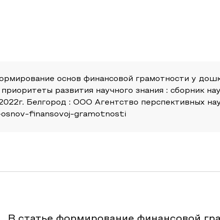
. Формирование основ финансовой грамотности у до
и приоритеты развития научного знания : сборник 
022г. Белгород : ООО Агентство перспективных науч
e-osnov-finansovoj-gramotnosti
В статье формирование финансовой гр