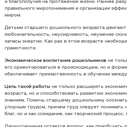
и благополучия на протяжении жизни. Раннее раз
правильного миропонимания и организации эффе
миром.
Детьми старшего дошкольного возраста двигают 
любознательность, неусидчивость, неумение скон
запасы энергии. Как раз в этом возрасте необход
грамотности.
Экономическое воспитание дошкольников
не толь
его ориентироваться в происходящем, но и форми
обеспечивает преемственность в обучении между
Цель такой работы
не только расширять экономич
возраста, но и способствовать развитию экономи
знаниям. Помочь старшему дошкольнику осознать
упорным трудом, причем труд следует понимать н
благ, но и как созидание, как творческий процесс
Дискуссионным остается вопрос, как приобщить д