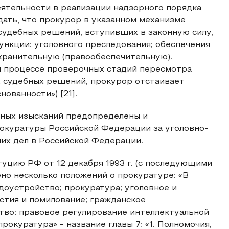
ятельности в реализации надзорного порядка
ать, что прокурор в указанном механизме
судебных решений, вступивших в законную силу,
нкции: уголовного преследования; обеспечения
хранительную (правообеспечительную).
м процессе проверочных стадий пересмотра
х судебных решений, прокурор отстаивает
нованности») [21].
чных изысканий предопределены и
окуратуры Российской Федерации за уголовно-
их дел в Российской Федерации.
уцию РФ от 12 декабря 1993 г. (с последующими
ено несколько положений о прокуратуре: «В
доустройство; прокуратура; уголовное и
стия и помилование; гражданское
тво; правовое регулирование интеллектуальной
 прокуратура» - название главы 7; «1. Полномочия,