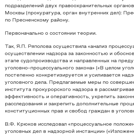
подразделений двух правоохранительных органов
Москвы (прокуратура, орган внутренних дел): П
по Пресненскому району.
Первоначально о состоянии теории.
Так, Я.П. Ряполова осуществила «анализ процесс
осуществлении надзора за законностью и обосно
этапе судопроизводства и направленных на пред
уголовно-процессуального закона» («В целом уг
постепенно конкретизируется и усиливается над
уголовного дела. Предлагаемые меры по соверше
института прокурорского надзора в рассматривае
эффективность и оперативность, укрепить закон
расследования и закрепить дополнительные проц
конституционных прав и свобод граждан в уголовн
В.Ф. Крюков исследовал «процессуальное положе
уголовных дел в надзорной инстанции» («Изложе