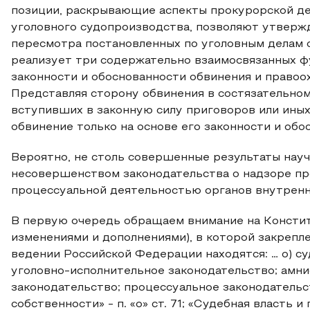
позиции, раскрывающие аспекты прокурорской де
уголовного судопроизводства, позволяют утвержд
пересмотра постановленных по уголовным делам 
реализует три содержательно взаимосвязанных фу
законности и обоснованности обвинения и правоо
Представляя сторону обвинения в состязательно
вступивших в законную силу приговоров или ины
обвинение только на основе его законности и обос
Вероятно, не столь совершенные результаты нау
несовершенством законодательства о надзоре пр
процессуальной деятельностью органов внутренн
В первую очередь обращаем внимание на Констит
изменениями и дополнениями), в которой закрепл
ведении Российской Федерации находятся: … о) су
уголовно-исполнительное законодательство; амни
законодательство; процессуальное законодательс
собственности» - п. «о» ст. 71; «Судебная власть и