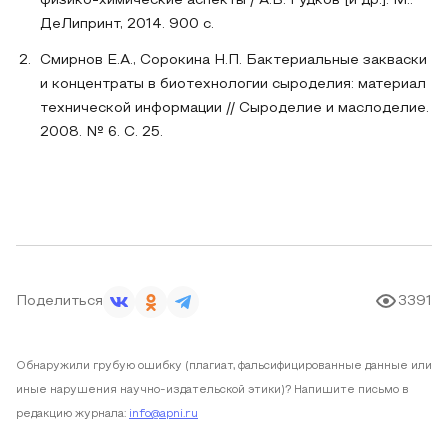
физико-химические аспекты / А.В. Гудков [и др.]. М.:
ДеЛипринт, 2014. 900 с.
Смирнов Е.А., Сорокина Н.П. Бактериальные закваски
и концентраты в биотехнологии сыроделия: материал
технической информации // Сыроделие и маслоделие.
2008. № 6. С. 25.
Поделиться
3391
Обнаружили грубую ошибку (плагиат, фальсифицированные данные или
иные нарушения научно-издательской этики)? Напишите письмо в
редакцию журнала:
info@apni.ru