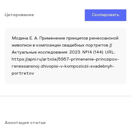
Цитирование
Скопировать
Модина Е. А. Применение принципов ренессансной
живописи в композиции свадебных портретов //
Актуальные исследования. 2023. №14 (144). URL:
https://apni.ru/article/5957-primenenie-princzipov-
renessansnoj-zhivopisi-v-kompoziczii-svadebnyh-
portretov
Аннотация статьи