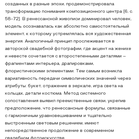
созданных в разные эпохи, продемонстрировала
трансформацию понимания композиционного центра [6, с.
58-72]. В ренессансной живописи доминировал человек,
модель осознавалась как абсолютно самостоятельный
элемент, к которому устремлялась вся художественная
энергия. Аналогичный принцип прослеживается в
авторской свадебной фотографии, где акцент на женихе
и невесте сочетается с второстепенными деталями –
фрагментами интерьера, драпировками,
флористическими элементами. Тем самым возникла
вариативность передачи символических значений через
атрибуты: букет, отражение в зеркале, игра света на
кольцах, детали костюма. Метод системного
сопоставления выявил преемственные связи, укрепив
предположение, что ренессансные формулы, связанные
с гармоничным уравновешиванием и тщательно
выстроенным световым решением, имеют
непосредственное продолжение в современном
свадебном фотоискусстве.