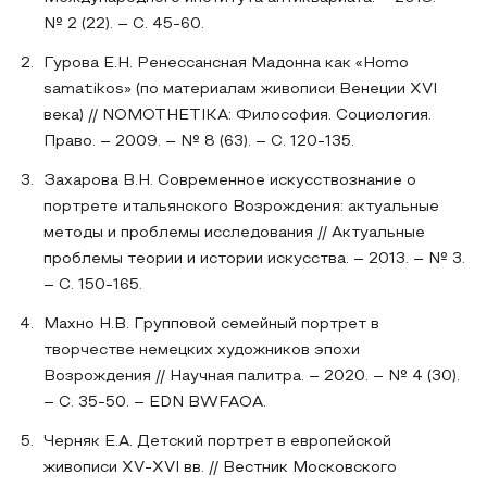
№ 2 (22). – С. 45-60.
Гурова Е.Н. Ренессансная Мадонна как «Homo
samatikos» (по материалам живописи Венеции XVI
века) // NOMOTHETIKA: Философия. Социология.
Право. – 2009. – № 8 (63). – С. 120-135.
Захарова В.Н. Современное искусствознание о
портрете итальянского Возрождения: актуальные
методы и проблемы исследования // Актуальные
проблемы теории и истории искусства. – 2013. – № 3.
– С. 150-165.
Махно Н.В. Групповой семейный портрет в
творчестве немецких художников эпохи
Возрождения // Научная палитра. – 2020. – № 4 (30).
– С. 35-50. – EDN BWFAOA.
Черняк Е.А. Детский портрет в европейской
живописи XV-XVI вв. // Вестник Московского