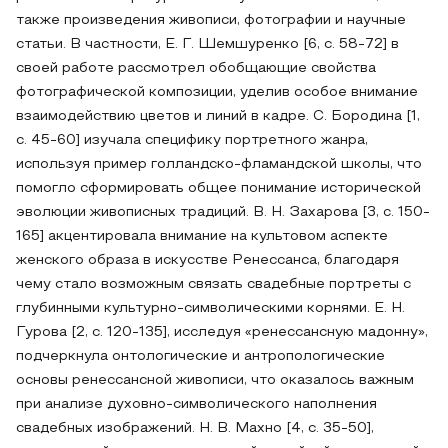
также произведения живописи, фотографии и научные
статьи. В частности, Е. Г. Шемшуренко [6, с. 58-72] в
своей работе рассмотрел обобщающие свойства
фотографической композиции, уделив особое внимание
взаимодействию цветов и линий в кадре. С. Бородина [1,
с. 45-60] изучала специфику портретного жанра,
используя пример голландско-фламандской школы, что
помогло сформировать общее понимание исторической
эволюции живописных традиций. В. Н. Захарова [3, с. 150-
165] акцентировала внимание на культовом аспекте
женского образа в искусстве Ренессанса, благодаря
чему стало возможным связать свадебные портреты с
глубинными культурно-символическими корнями. Е. Н.
Гурова [2, с. 120-135], исследуя «ренессансную мадонну»,
подчеркнула онтологические и антропологические
основы ренессансной живописи, что оказалось важным
при анализе духовно-символического наполнения
свадебных изображений. Н. В. Махно [4, с. 35-50],