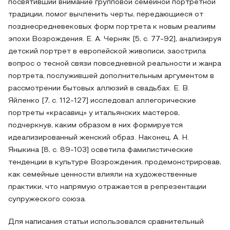
посвятивший внимание групповой семейной портретной
традиции, помог вычленить черты, передающиеся от
позднесредневековых форм портрета к новым реалиям
эпохи Возрождения. Е. А. Черняк [5, с. 77-92], анализируя
детский портрет в европейской живописи, заострила
вопрос о тесной связи повседневной реальности и жанра
портрета, послужившей дополнительным аргументом в
рассмотрении бытовых аллюзий в свадьбах. Е. В.
Яйленко [7, с. 112-127] исследовал аллегорические
портреты «красавиц» у итальянских мастеров,
подчеркнув, каким образом в них формируется
идеализированный женский образ. Наконец, А. Н.
Яныкина [8, с. 89-103] осветила фамилистические
тенденции в культуре Возрождения, продемонстрировав,
как семейные ценности влияли на художественные
практики, что напрямую отражается в репрезентации
супружеского союза.
Для написания статьи использовался сравнительный