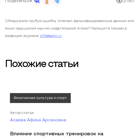
Поделиться
2190
Обнаружили грубую ошибку (плагиат, фальсифицированные данные или
иные нарушения научно-издательской этики)? Напишите письмо в
редакцию журнала:
info@apni.ru
Похожие статьи
Физическая культура и спорт
Автор статьи
Асаева Афина Арсеновна
Влияние спортивных тренировок на