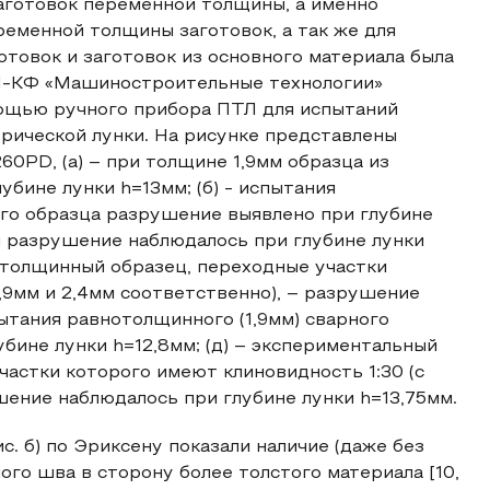
аготовок переменной толщины, а именно
еменной толщины заготовок, а так же для
товок и заготовок из основного материала была
М1-КФ «Машиностроительные технологии»
мощью ручного прибора ПТЛ для испытаний
рической лунки. На рисунке представлены
0PD, (а) – при толщине 1,9мм образца из
бине лунки h=13мм; (б) - испытания
вого образца разрушение выявлено при глубине
мм разрушение наблюдалось при глубине лунки
нотолщинный образец, переходные участки
,9мм и 2,4мм соответственно), – разрушение
пытания равнотолщинного (1,9мм) сварного
бине лунки h=12,8мм; (д) – экспериментальный
астки которого имеют клиновидность 1:30 (с
шение наблюдалось при глубине лунки h=13,75мм.
. б) по Эриксену показали наличие (даже без
го шва в сторону более толстого материала [10,