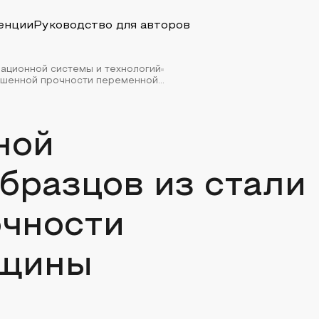
енции
Руководство для авторов
вационной системы и технологий
шенной прочности переменной...
ной
бразцов из стали
чности
лщины