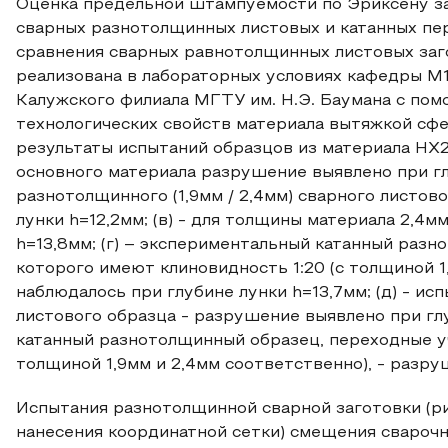
Оценка предельной штампуемости по Эриксену з
сварных разнотолщинных листовых и катанных пер
сравнения сварных равнотолщинных листовых заго
реализована в лабораторных условиях кафедры 
Калужского филиала МГТУ им. Н.Э. Баумана с по
технологических свойств материала вытяжкой сфе
результаты испытаний образцов из материала HX26
основного материала разрушение выявлено при глу
разнотолщинного (1,9мм / 2,4мм) сварного листо
лунки h=12,2мм; (в) - для толщины материала 2,4
h=13,8мм; (г) – экспериментальный катанный раз
которого имеют клиновидность 1:20 (с толщиной 1
наблюдалось при глубине лунки h=13,7мм; (д) - ис
листового образца - разрушение выявлено при глу
катанный разнотолщинный образец, переходные уч
толщиной 1,9мм и 2,4мм соответственно), - разру
Испытания разнотолщинной сварной заготовки (рис
нанесения координатной сетки) смещения сварочно