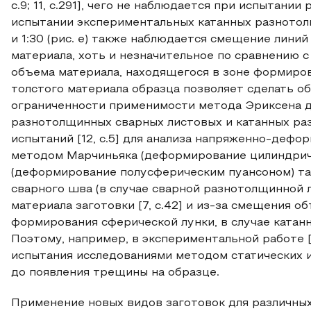
с.9; 11, с.291], чего не наблюдается при испытани
испытании экспериментальных катанных разнотолщ
и 1:30 (рис. е) также наблюдается смещение лини
материала, хоть и незначительное по сравнению
объема материала, находящегося в зоне формиров
толстого материала образца позволяет сделать 
ограниченности применимости метода Эриксена 
разнотолщинных сварных листовых и катанных ра
испытаний [12, с.5] для анализа напряженно-дефо
методом Марчиньяка (деформирование цилиндриче
(деформирование полусферическим пуансоном) та
сварного шва (в случае сварной разнотолщинной л
материала заготовки [7, с.42] и из-за смещения о
формирования сферической лунки, в случае катан
Поэтому, например, в экспериментальной работе 
испытания исследованиями методом статических 
до появления трещины на образце.
Применение новых видов заготовок для различн