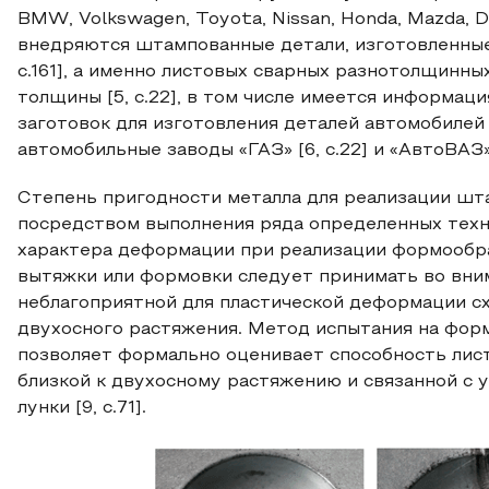
BMW, Volkswagen, Toyota, Nissan, Honda, Mazda, D
внедряются штампованные детали, изготовленные
с.161], а именно листовых сварных разнотолщинных
толщины [5, с.22], в том числе имеется информац
заготовок для изготовления деталей автомобилей 
автомобильные заводы «ГАЗ» [6, с.22] и «АвтоВАЗ» [
Степень пригодности металла для реализации шт
посредством выполнения ряда определенных техн
характера деформации при реализации формообр
вытяжки или формовки следует принимать во вни
неблагоприятной для пластической деформации с
двухосного растяжения. Метод испытания на формо
позволяет формально оценивает способность лис
близкой к двухосному растяжению и связанной с
лунки [9, с.71].