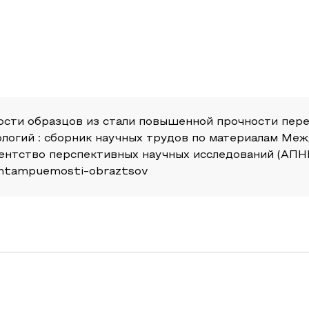
сти образцов из стали повышенной прочности перем
ологий : сборник научных трудов по материалам Ме
ентство перспективных научных исследований (АПНИ)
j-shtampuemosti-obraztsov