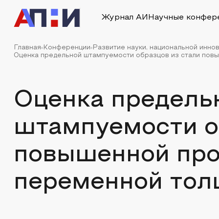
Журнал АИ
Научные конфер
Главная
Конференции
Развитие науки, национальной инно
Оценка предельной штампуемости образцов из стали повы
Оценка предель
штампуемости о
повышенной про
переменной то