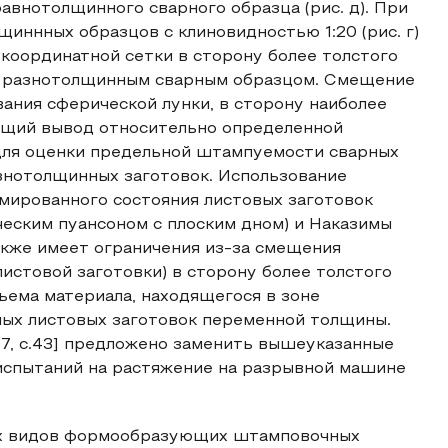
и равнотолщинного сварного образца (рис. д). При
иннных образцов с клиновидностью 1:20 (рис. г)
й координатной сетки в сторону более толстого
 с разнотолщинным сварным образцом. Смещение
ания сферической лунки, в сторону наиболее
общий вывод относительно определенной
для оценки предельной штампуемости сварных
знотолщинных заготовок. Использование
рмированного состояния листовых заготовок
ским пуансоном с плоским дном) и Наказимы
кже имеет ограничения из-за смещения
истовой заготовки) в сторону более толстого
бъема материала, находящегося в зоне
ных листовых заготовок переменной толщины.
[7, с.43] предложено заменить вышеуказанные
испытаний на растяжение на разрывной машине
ых видов формообразующих штамповочных