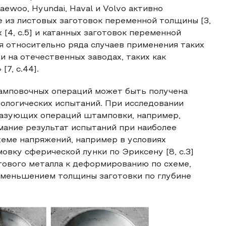
aewoo, Hyundai, Haval и Volvo активно
 из листовых заготовок переменной толщины [3,
 [4, с.5] и катанных заготовок переменной
ия относительно ряда случаев применения таких
и на отечественных заводах, таких как
7, с.44].
амповочных операций может быть получена
ологических испытаний. При исследовании
азующих операций штамповки, например,
мание результат испытаний при наиболее
хеме напряжений, например в условиях
вку сферической лунки по Эриксену [8, с.3]
тового металла к деформированию по схеме,
 уменьшением толщины заготовки по глубине